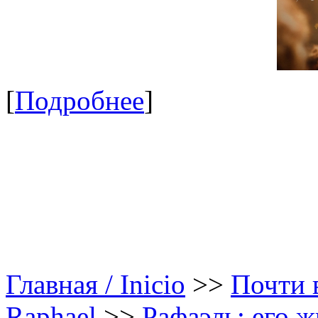
[
Подробнее
]
Главная / Inicio
>>
Почти в
Raphael
>>
Рафаэль: его ж