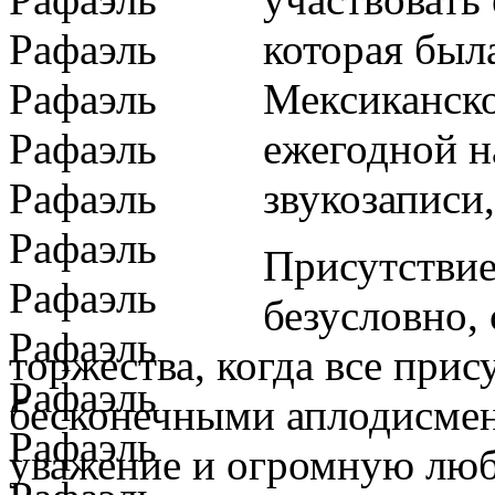
которая был
Мексиканск
ежегодной 
звукозаписи
Присутствие
безусловно,
торжества, когда все при
бесконечными аплодисмен
уважение и огромную любо