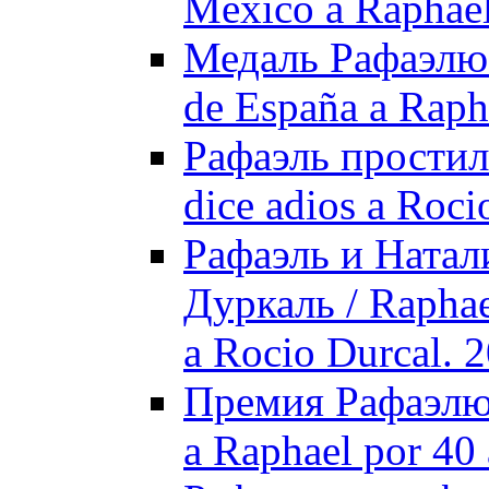
México a Raphael
Медаль Рафаэлю о
de España a Raph
Рафаэль простил
dice adios a Roci
Рафаэль и Натал
Дуркаль / Raphael
a Rocio Durcal. 
Премия Рафаэлю з
a Raphael por 40 