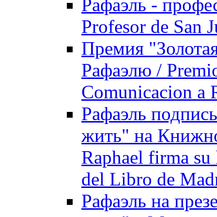
Рафаэль - профес
Prоfesor de San 
Премия "Золотая
Рафаэлю / Premio
Comunicacion a 
Рафаэль подписы
жить" на Книжно
Raphael firma su 
del Libro de Mad
Рафаэль на през