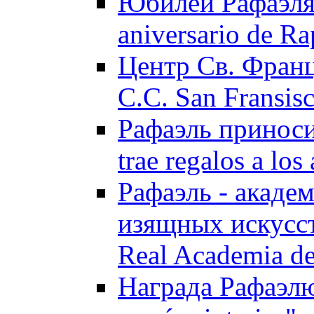
Юбилей Рафаэля 
aniversario de Ra
Центр Св. Франц
C.C. San Fransisc
Рафаэль приноси
trae regalos a los
Рафаэль - акаде
изящных искусств
Real Academia de
Награда Рафаэлю "