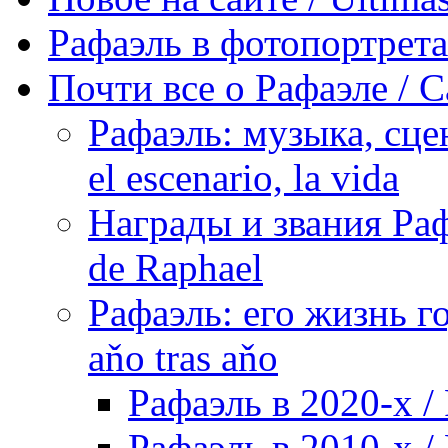
Рафаэль в фотопортретах 
Почти все о Рафаэле / C
Рафаэль: музыка, сцен
el escenario, la vida
Награды и звания Раф
de Raphael
Рафаэль: его жизнь го
aňo tras aňo
Рафаэль в 2020-х / 
Рафаэль в 2010-х / 