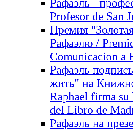
Рафаэль - профес
Prоfesor de San 
Премия "Золотая
Рафаэлю / Premio
Comunicacion a 
Рафаэль подписы
жить" на Книжно
Raphael firma su 
del Libro de Mad
Рафаэль на през