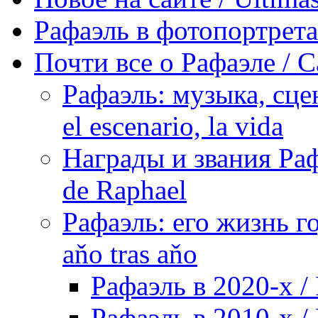
Рафаэль в фотопортретах 
Почти все о Рафаэле / C
Рафаэль: музыка, сцен
el escenario, la vida
Награды и звания Раф
de Raphael
Рафаэль: его жизнь го
aňo tras aňo
Рафаэль в 2020-х / 
Рафаэль в 2010-х / 