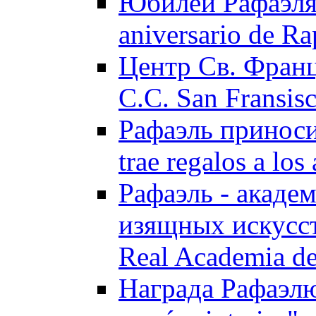
Юбилей Рафаэля 
aniversario de Ra
Центр Св. Франц
C.C. San Fransisc
Рафаэль приноси
trae regalos a los
Рафаэль - акаде
изящных искусств
Real Academia de
Награда Рафаэлю "