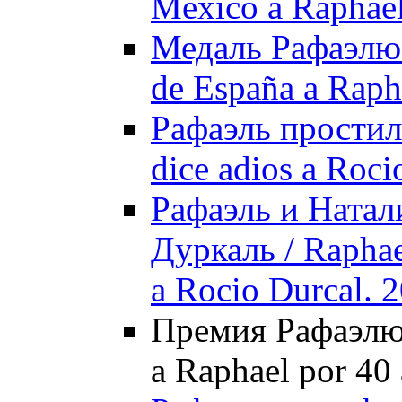
México a Raphael
Медаль Рафаэлю о
de España a Raph
Рафаэль простил
dice adios a Roci
Рафаэль и Натал
Дуркаль / Raphael
a Rocio Durcal. 
Премия Рафаэлю з
a Raphael por 40 