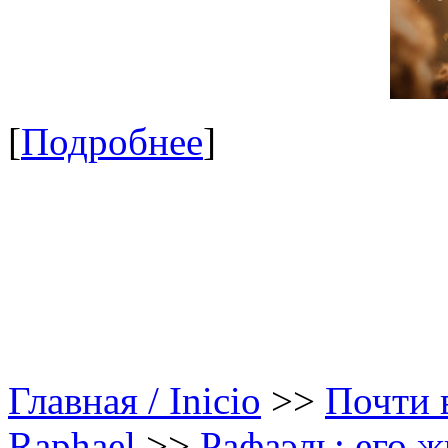
[
Подробнее
]
Главная / Inicio
>>
Почти в
Raphael
>>
Рафаэль: его ж