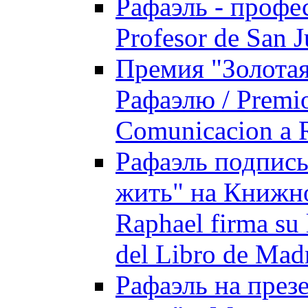
Рафаэль - профес
Prоfesor de San 
Премия "Золотая
Рафаэлю / Premio
Comunicacion a 
Рафаэль подписы
жить" на Книжно
Raphael firma su 
del Libro de Mad
Рафаэль на през