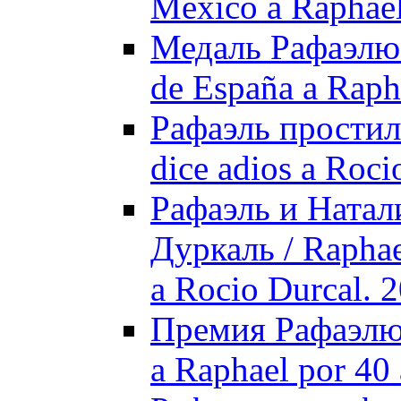
México a Raphael
Медаль Рафаэлю о
de España a Raph
Рафаэль простил
dice adios a Roci
Рафаэль и Натал
Дуркаль / Raphael
a Rocio Durcal. 
Премия Рафаэлю з
a Raphael por 40 