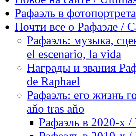
Рафаэль в фотопортретах 
Почти все о Рафаэле / C
Рафаэль: музыка, сцен
el escenario, la vida
Награды и звания Раф
de Raphael
Рафаэль: его жизнь го
aňo tras aňo
Рафаэль в 2020-х / 
Рафаэль в 2010-х / 