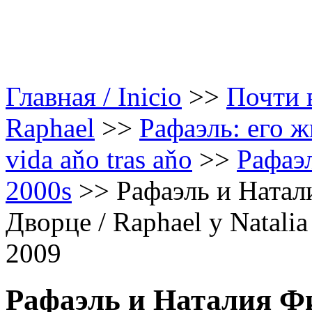
Главная / Inicio
>>
Почти в
Raphael
>>
Рафаэль: его ж
vida aňo tras aňo
>>
Рафаэл
2000s
>>
Рафаэль и Натал
Дворце / Raphael y Natalia 
2009
Рафаэль и Наталия Ф