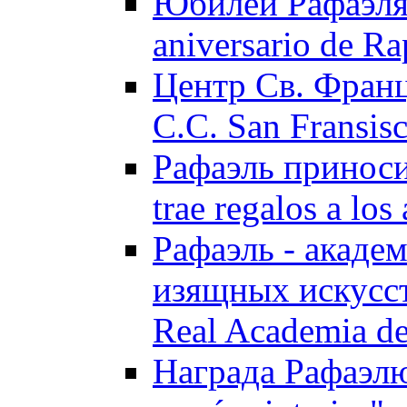
Юбилей Рафаэля 
aniversario de Ra
Центр Св. Франц
C.C. San Fransisc
Рафаэль приноси
trae regalos a los
Рафаэль - акаде
изящных искусств
Real Academia de
Награда Рафаэлю "