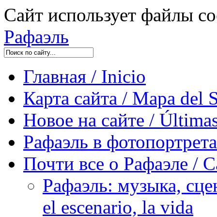
Сайт использует файлы co
Рафаэль
Главная / Inicio
Карта сайта / Mapa del S
Новое на сайте / Últimas
Рафаэль в фотопортретах 
Почти все о Рафаэле / C
Рафаэль: музыка, сцен
el escenario, la vida