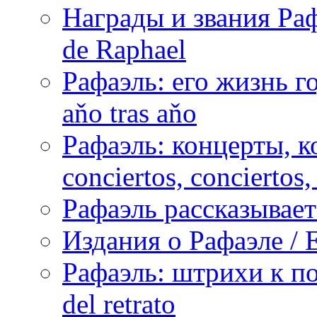
Награды и звания Раф
de Raphael
Рафаэль: его жизнь го
aňo tras aňo
Рафаэль: концерты, ко
conciertos, сonciertos, 
Рафаэль рассказывает 
Издания о Рафаэле / E
Рафаэль: штрихи к пор
del retrato