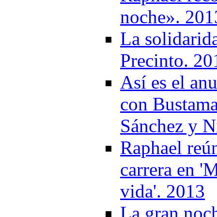
noche». 201
La solidari
Precinto. 20
Así es el an
con Bustama
Sánchez y Ni
Raphael reú
carrera en '
vida'. 2013
La gran noc