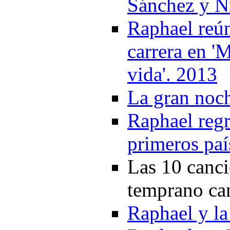
Sánchez y Ni
Raphael reú
carrera en '
vida'. 2013
La gran noc
Raphael regr
primeros paí
Las 10 canci
temprano ca
Raphael y l