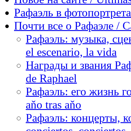
Рафаэль в фотопортретах 
Почти все о Рафаэле / C
Рафаэль: музыка, сцен
el escenario, la vida
Награды и звания Раф
de Raphael
Рафаэль: его жизнь го
aňo tras aňo
Рафаэль: концерты, ко
conciertos, сonciertos, 