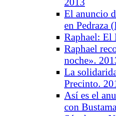
2013
El anuncio d
en Pedraza 
Raphael: El 
Raphael reco
noche». 201
La solidari
Precinto. 20
Así es el an
con Bustama