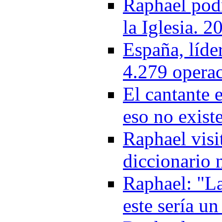
Raphael podr
la Iglesia. 2
España, líde
4.279 operac
El cantante 
eso no exist
Raphael visi
diccionario n
Raphael: "L
este sería u