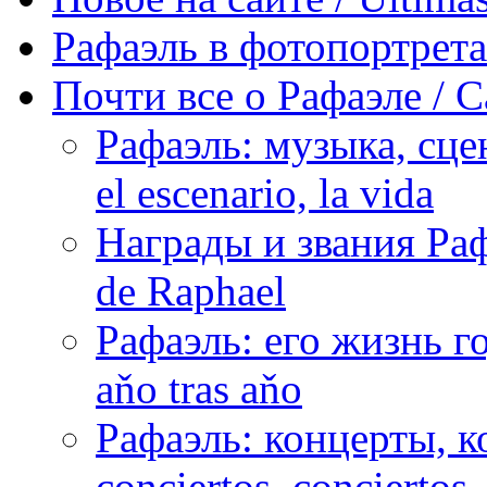
Рафаэль в фотопортретах 
Почти все о Рафаэле / C
Рафаэль: музыка, сцен
el escenario, la vida
Награды и звания Раф
de Raphael
Рафаэль: его жизнь го
aňo tras aňo
Рафаэль: концерты, ко
conciertos, сonciertos, 