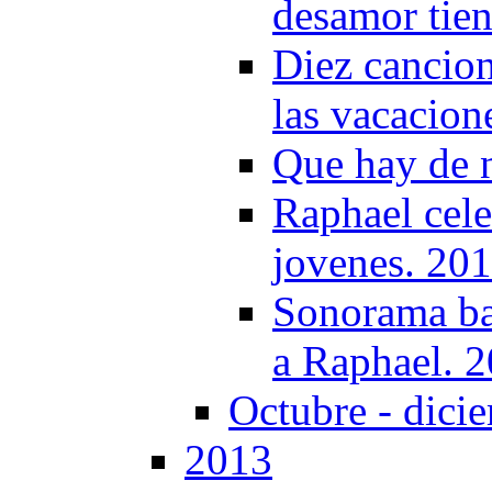
desamor tien
Diez cancione
las vacacion
Que hay de 
Raphael cele
jovenes. 20
Sonorama bat
a Raphael. 
Octubre - dici
2013