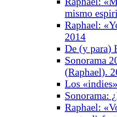
Raphael: «M
mismo espir
Raphael: «Yo
2014
De (y para) 
Sonorama 201
(Raphael). 
Los «indies»
Sonorama: ¿
Raphael: «Vo