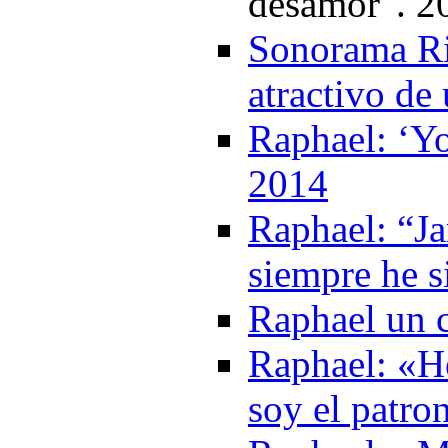
desamor". 2
Sonorama Ri
atractivo de 
Raphael: ‘Yo
2014
Raphael: “Ja
siempre he s
Raphael un c
Raphael: «He
soy el patr