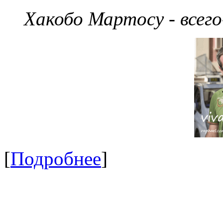
Хакобо Мартосу - всег
[
Подробнее
]