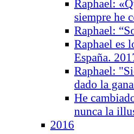
Raphael: «Qu
siempre he 
Raphael: “S
Raphael es 
España. 201
Raphael: "S
dado la gana
He cambiado
nunca la ill
2016