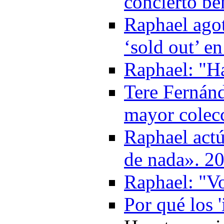
concierto be
Raphael agot
‘sold out’ e
Raphael: "H
Tere Fernán
mayor colec
Raphael actú
de nada». 2
Raphael: "Vo
Por qué los 