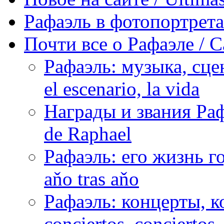
Рафаэль в фотопортретах 
Почти все о Рафаэле / C
Рафаэль: музыка, сцен
el escenario, la vida
Награды и звания Раф
de Raphael
Рафаэль: его жизнь го
aňo tras aňo
Рафаэль: концерты, ко
conciertos, сonciertos, 