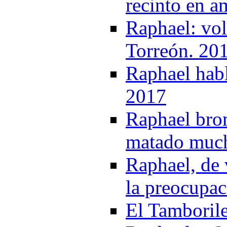
recinto en a
Raphael: vol
Torreón. 20
Raphael habl
2017
Raphael bro
matado much
Raphael, de 
la preocupac
El Tamboril