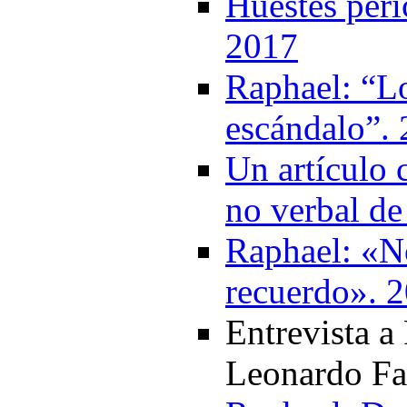
Huestes peri
2017
Raphael: “Lo
escándalo”.
Un artículo 
no verbal de
Raphael: «No
recuerdo». 
Entrevista a
Leonardo Fa