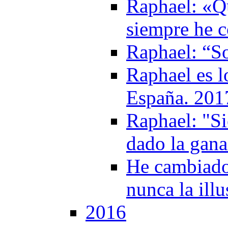
Raphael: «Qu
siempre he 
Raphael: “S
Raphael es 
España. 201
Raphael: "S
dado la gana
He cambiado
nunca la ill
2016