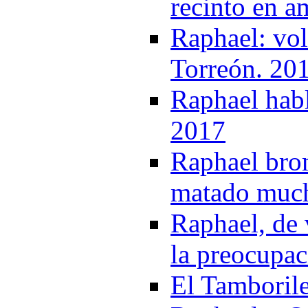
recinto en a
Raphael: vol
Torreón. 20
Raphael habl
2017
Raphael bro
matado much
Raphael, de 
la preocupac
El Tamboril