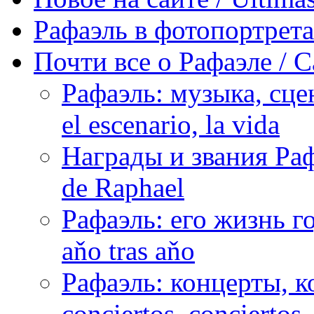
Рафаэль в фотопортретах 
Почти все о Рафаэле / C
Рафаэль: музыка, сцен
el escenario, la vida
Награды и звания Раф
de Raphael
Рафаэль: его жизнь го
aňo tras aňo
Рафаэль: концерты, ко
conciertos, сonciertos, 