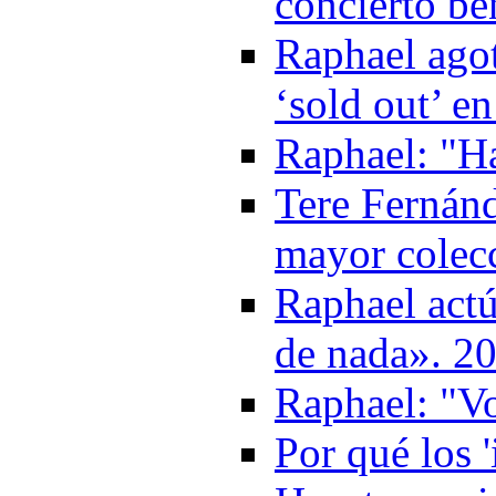
concierto be
Raphael agot
‘sold out’ e
Raphael: "H
Tere Fernán
mayor colec
Raphael actú
de nada». 2
Raphael: "Vo
Por qué los 