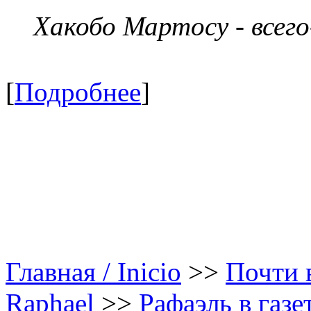
Хакобо Мартосу - всег
[
Подробнее
]
Главная / Inicio
>>
Почти в
Raphael
>>
Рафаэль в газе