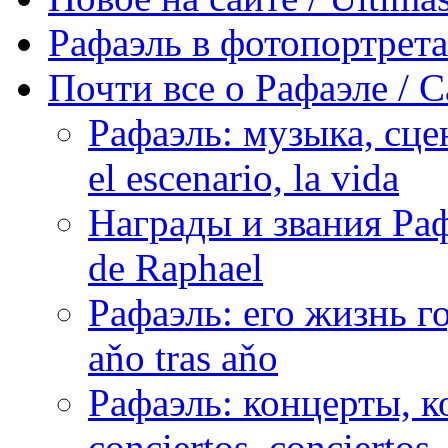
Рафаэль в фотопортретах 
Почти все о Рафаэле / C
Рафаэль: музыка, сцен
el escenario, la vida
Награды и звания Раф
de Raphael
Рафаэль: его жизнь го
aňo tras aňo
Рафаэль: концерты, ко
conciertos, сonciertos, 