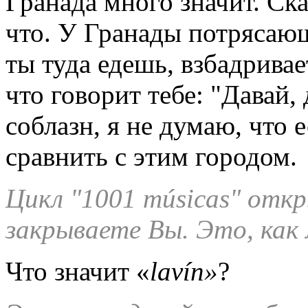
Гранада много значит. Ска
что. У Гранады потрясающ
ты туда едешь, взбадривае
что говорит тебе: "Давай,
соблазн, я не думаю, что 
сравнить с этим городом.
Цикл "
1001
m
ú
sicas
" откр
закрываете Вы. Это, как 
Что значит «
lav
í
n
»
?