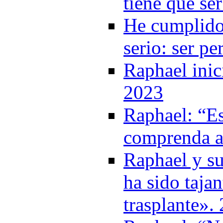
tiene que se
He cumplido
serio: ser pe
Raphael inici
2023
Raphael: “E
comprenda a
Raphael y su
ha sido taja
trasplante».