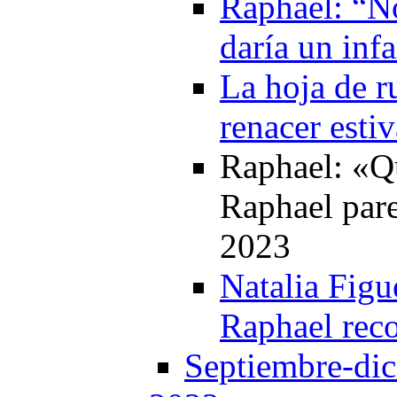
Raphael: “No
daría un inf
La hoja de r
renacer esti
Raphael: «Q
Raphael par
2023
Natalia Figu
Raphael reco
Septiembre-di