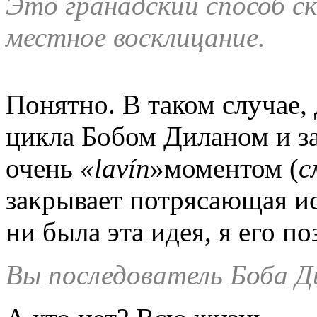
Это гранадский способ с
местное восклицание.
Понятно. В таком случае, 
цикла Бобом Диланом и з
очень
«
lav
í
n
»моментом (
с
закрывает потрясающая ис
ни была эта идея, я его п
Вы последователь Боба Д