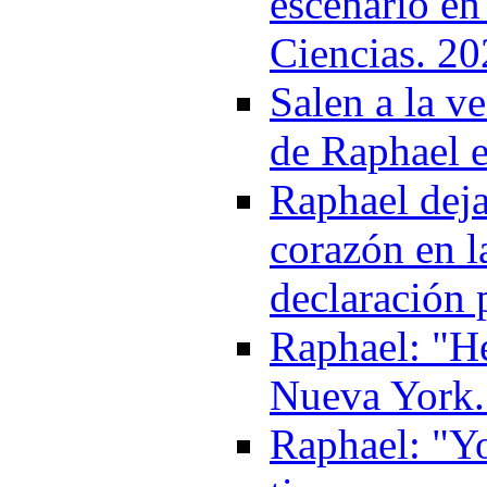
escenario en
Ciencias. 2
Salen a la ve
de Raphael e
Raphael deja
corazón en l
declaración 
Raphael: "H
Nueva York..
Raphael: "Yo