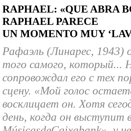
RAPHAEL: «QUE ABRA B
RAPHAEL PARECE
UN MOMENTO MUY ‘LAV
Рафаэль (Линарес, 1943) 
того самого, который... 
сопровождал его с тех по
сцену. «Мой голос остает
восклицает он. Хотя сегод
день, когда он выступит 
MúsicasdeCaixabank», у н