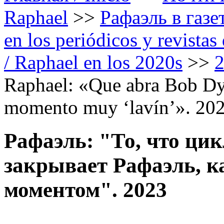
Raphael
>>
Рафаэль в газе
en los periódicos y revista
/ Raphael en los 2020s
>>
Raphael: «Que abra Bob Dyl
momento muy ‘lavín’». 20
Рафаэль: "То, что ци
закрывает Рафаэль, к
моментом". 2023