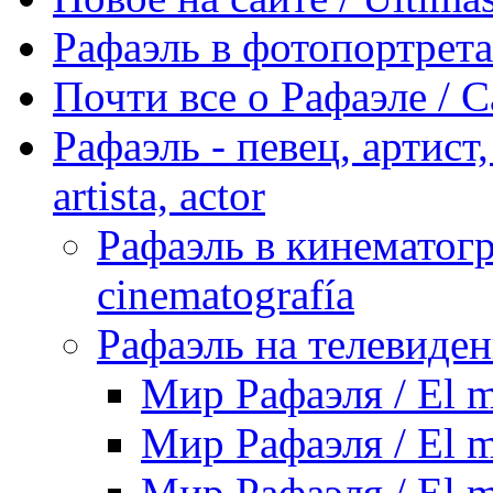
Рафаэль в фотопортретах 
Почти все о Рафаэле / C
Рафаэль - певец, артист, 
artista, actor
Рафаэль в кинематогра
cinematografía
Рафаэль на телевидени
Мир Рафаэля / El m
Мир Рафаэля / El m
Мир Рафаэля / El m