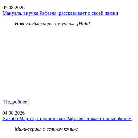
05.08.2026
Мануэла, внучка Рафаэля, рассказывает о своей жизни
Новая публикация в журнале ¡Hola!
[
Подробнее
]
04.08.2026
Хакобо Мартос, старший сын Рафаэля снимает новый фильм
Мини-сериал о великом комике