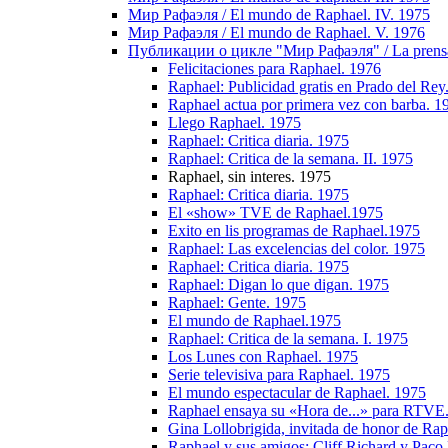
Мир Рафаэля / El mundo de Raphael. IV. 1975
Мир Рафаэля / El mundo de Raphael. V. 1976
Публикации о цикле "Мир Рафаэля" / La prensa
Felicitaciones para Raphael. 1976
Raphael: Publicidad gratis en Prado del Rey
Raphael actua por primera vez con barba. 1
Llego Raphael. 1975
Raphael: Critica diaria. 1975
Raphael: Critica de la semana. II. 1975
Raphael, sin interes. 1975
Raphael: Critica diaria. 1975
El «show» TVE de Raphael.1975
Exito en lis programas de Raphael.1975
Raphael: Las excelencias del color. 1975
Raphael: Critica diaria. 1975
Raphael: Digan lo que digan. 1975
Raphael: Gente. 1975
El mundo de Raphael.1975
Raphael: Critica de la semana. I. 1975
Los Lunes con Raphael. 1975
Serie televisiva para Raphael. 1975
El mundo espectacular de Raphael. 1975
Raphael ensaya su «Hora de...» para RTVE
Gina Lollobrigida, invitada de honor de Ra
Raphael y sus amigos: Cliff Richard y Paco