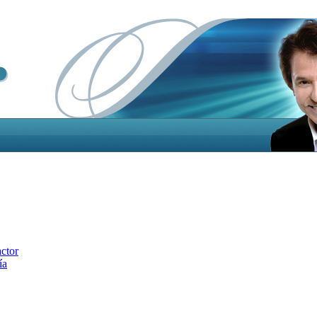
actor
ía