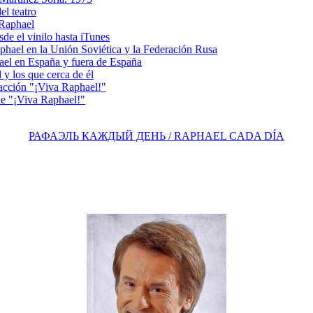
l teatro
 Raphael
e el vinilo hasta iTunes
el en la Unión Soviética y la Federación Rusa
el en España y fuera de España
y los que cerca de él
acción "¡Viva Raphael!"
e "¡Viva Raphael!"
РАФАЭЛЬ КАЖДЫЙ ДЕНЬ / RAPHAEL CADA DÍA