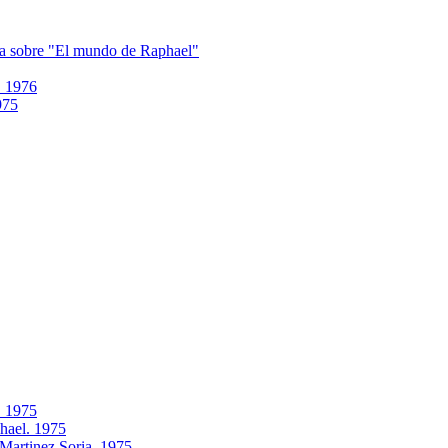
 sobre "El mundo de Raphael"
. 1976
975
. 1975
phael. 1975
 Martinez Soria. 1975