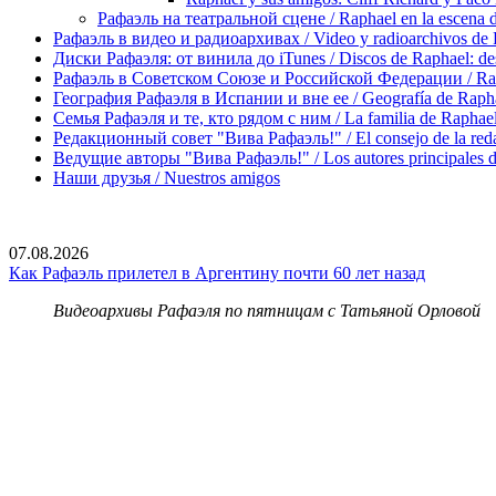
Рафаэль на театральной сцене / Raphael en la escena de
Рафаэль в видео и радиоархивах / Video y radioarchivos de
Диски Рафаэля: от винила до iTunes / Discos de Raphael: desd
Рафаэль в Советском Союзе и Российской Федерации / Rapha
География Рафаэля в Испании и вне ее / Geografía de Rapha
Семья Рафаэля и те, кто рядом с ним / La familia de Raphael 
Редакционный совет "Вива Рафаэль!" / El consejo de la red
Ведущие авторы "Вива Рафаэль!" / Los autores principales d
Наши друзья / Nuestros amigos
07.08.2026
Как Рафаэль прилетел в Аргентину почти 60 лет назад
Видеоархивы Рафаэля по пятницам с Татьяной Орловой