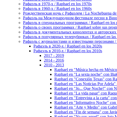
Рафаэль в 1970-х / Raphael en los 1970s
Рафаэль в 1960-х / Raphael en los 1960s
Рождественская ночь с Рафаэлем / La Nochebuena de
Рафаэль на Международном фестивале песни в Винье-де
Рафаэль в специальных программах / Raphael en los p
Рафаэль о своих программах / Raphael sobre sus prog
Рафаэль в документальных кинолентах и авторских реп
Рафаэль в популярных телерубриках / Raphael en las 
Рафаэль с журналистами и известными персонами / Rap
Рафаэль в 2020-х / Raphael en los 2020s
Рафаэль в 2010-х / Raphael en los 2010s
2017 - 2019
2014 - 2016
2010 - 2013
Raphael en "Música hecha en México
Raphael en "La sexta noche" con Iña
Raphael en "Conexión Texas" con Ra
Raphael en "Las Noticias Por Adela"
Raphael en "Jo... Que Noche!" con 
Raphael en "La vida pasar" con Raqu
Raphael en "Entrevista a la carta" con
Raphael en "Informativo Noche" con 
Raphael en "Arte y Medio" con Gabr
Raphael en "Fin de semana" con Javi
Raphael en "Yo soy aquel" con Jota 