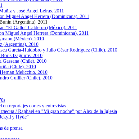
11
Muñiz y José Ángel Leiras. 2011
on Miguel Angel Herrera (Dominicana). 2011
Bunin (Argentina). 2011
uan "El Gallo" Calderon (México). 2011
on Miguel Angel Herrera (Dominicana). 2011
eymann (México). 2010
 (Argentina). 2010
sca García-Huidobro y Julio César Rodríguez (Chile). 2010
Boris Izaguirre. 2010
a Gassana (Chile). 2010
riña (Chile). 2010
 Hernan Melicchio. 2010
dro Guillier (Chile). 2010
70s
 reportajes cortes y entrevistas
сиа / Raphael en "Mi gran noche" por Alex de la Iglesia
ekyll y Hyde"
s de prensa