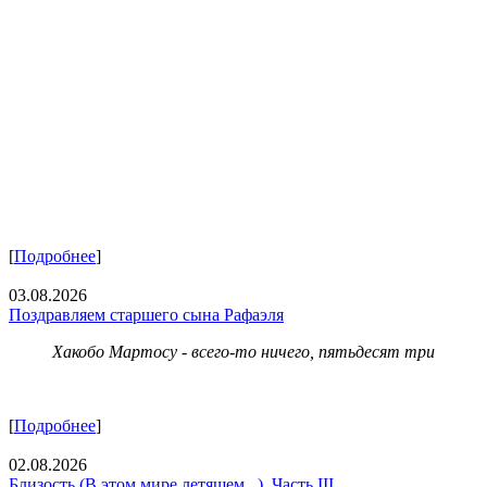
[
Подробнее
]
03.08.2026
Поздравляем старшего сына Рафаэля
Хакобо Мартосу - всего-то ничего, пятьдесят три
[
Подробнее
]
02.08.2026
Близость (В этом мире летящем...). Часть III