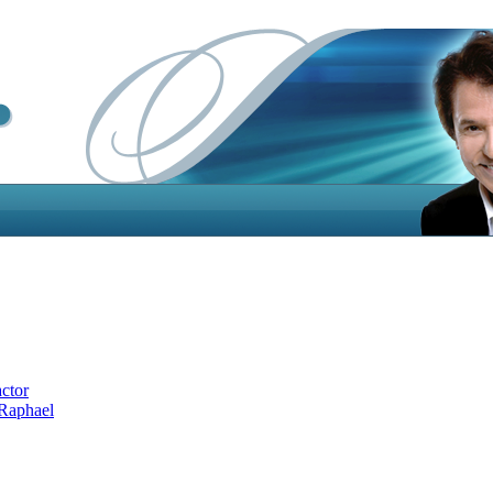
actor
 Raphael