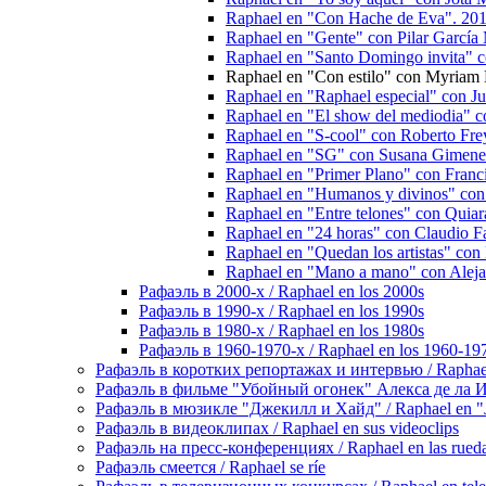
Raphael en "Con Hache de Eva". 20
Raphael en "Gente" con Pilar García 
Raphael en "Santo Domingo invita" c
Raphael en "Con estilo" con Myriam 
Raphael en "Raphael especial" con J
Raphael en "El show del mediodia" c
Raphael en "S-cool" con Roberto Fr
Raphael en "SG" con Susana Gimenez
Raphael en "Primer Plano" con Franci
Raphael en "Humanos y divinos" con 
Raphael en "Entre telones" con Quiar
Raphael en "24 horas" con Claudio Fa
Raphael en "Quedan los artistas" con
Raphael en "Mano a mano" con Alejan
Рафаэль в 2000-х / Raphael en los 2000s
Рафаэль в 1990-х / Raphael en los 1990s
Рафаэль в 1980-х / Raphael en los 1980s
Рафаэль в 1960-1970-х / Raphael en los 1960-19
Рафаэль в коротких репортажах и интервью / Raphael en
Рафаэль в фильме "Убойный огонек" Алекса де ла Игле
Рафаэль в мюзикле "Джекилл и Хайд" / Raphael en "J
Рафаэль в видеоклипах / Raphael en sus videoclips
Рафаэль на пресс-конференциях / Raphael en las rueda
Рафаэль смеется / Raphael se ríe