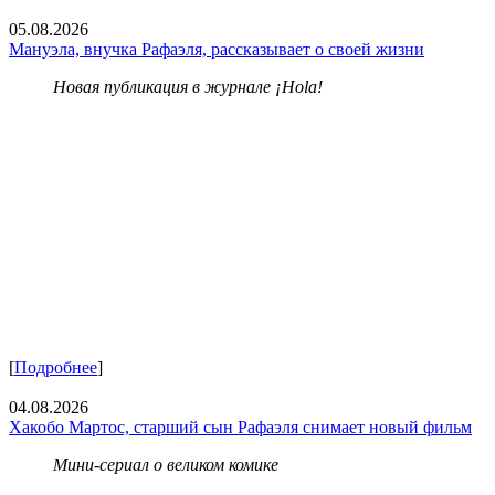
05.08.2026
Мануэла, внучка Рафаэля, рассказывает о своей жизни
Новая публикация в журнале ¡Hola!
[
Подробнее
]
04.08.2026
Хакобо Мартос, старший сын Рафаэля снимает новый фильм
Мини-сериал о великом комике