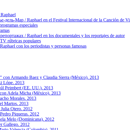
 Raphael
ль-Мар / Raphael en el Festival Internacional de la Canción de Vi
rogramas especiales
ramas
ортажах / Raphael en los documentales y los reportajes de autor
TV rúbricas populares
hael con los periodistas y personas famosas
" con Armando Baez y Claudia Sierra (México). 2013
ki Lópe. 2013
úl Peimbert (EE. UU.). 2013
 con Adela Micha (México). 2013
Nacho Morales. 2013
el Martos. 2013
 Julia Otero. 2012
Pedro Piqueras. 2012
iela Melo (Dominicana). 2012
er Gallego. 2012
Mario Valencia (Colombia). 2011