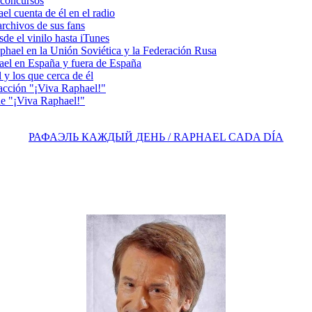
concursos
 cuenta de él en el radio
chivos de sus fans
e el vinilo hasta iTunes
el en la Unión Soviética y la Federación Rusa
el en España y fuera de España
y los que cerca de él
acción "¡Viva Raphael!"
e "¡Viva Raphael!"
РАФАЭЛЬ КАЖДЫЙ ДЕНЬ / RAPHAEL CADA DÍA