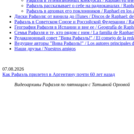
Рафаэль в телевизионных конкурсах / Raphael en tele
Рафаэль рассказывает о себе на радиоканалах / Raphael
Рафаэль в архивах его поклонников / Raphael en los ar
Диски Рафаэля: от винила до iTunes / Discos de Raphael: desd
Рафаэль в Советском Союзе и Российской Федерации / Rapha
География Рафаэля в Испании и вне ее / Geografía de Rapha
Семья Рафаэля и те, кто рядом с ним / La familia de Raphael 
Редакционный совет "Вива Рафаэль!" / El consejo de la red
Ведущие авторы "Вива Рафаэль!" / Los autores principales d
Наши друзья / Nuestros amigos
07.08.2026
Как Рафаэль прилетел в Аргентину почти 60 лет назад
Видеоархивы Рафаэля по пятницам с Татьяной Орловой