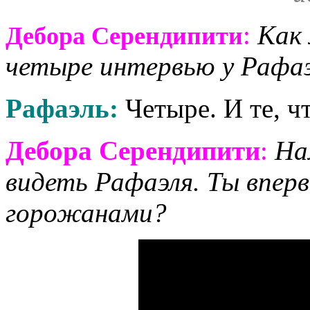
:
Как 
Дебора Серендипити
четыре интервью у Рафаэ
Рафаэль:
Четыре. И те, ч
Дебора Серендипити
:
На
видеть Рафаэля. Ты впер
горожанами?