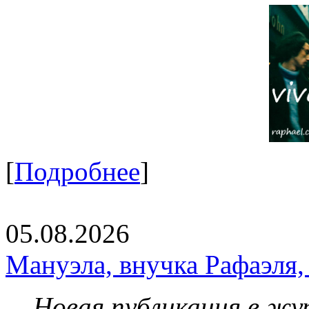
[
Подробнее
]
05.08.2026
Мануэла, внучка Рафаэля,
Новая публикация в жу