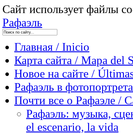
Сайт использует файлы co
Рафаэль
Главная / Inicio
Карта сайта / Mapa del S
Новое на сайте / Últimas
Рафаэль в фотопортретах 
Почти все о Рафаэле / C
Рафаэль: музыка, сцен
el escenario, la vida