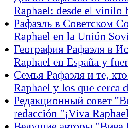
Raphael: desde el vinilo 
Рафаэль в Советском С
Raphael en la Unión Sovi
География Рафаэля в Исп
Raphael en España y fue
Семья Рафаэля и те, кто
Raphael y los que cerca d
Редакционный совет "Вив
redacción "¡Viva Raphael
Ведущие авторы "Вива Р