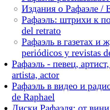
Издания о Рафаэле / E
Рафаэль: штрихи к пор
del retrato
Рафаэль в газетах и ж
periódicos y revistas 
Рафаэль - певец, артист, 
artista, actor
Рафаэль в видео и радио
de Raphael
Диски Рафаэля: от винил