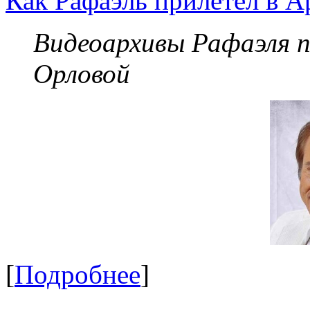
Как Рафаэль прилетел в А
Видеоархивы Рафаэля 
Орловой
[
Подробнее
]