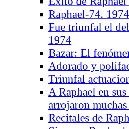
Exito de Raphael
Raphael-74. 197
Fue triunfal el d
1974
Bazar: El fenóme
Adorado y polifa
Triunfal actuaci
A Raphael en sus r
arrojaron muchas 
Recitales de Raph