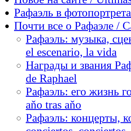
Рафаэль в фотопортретах 
Почти все о Рафаэле / C
Рафаэль: музыка, сцен
el escenario, la vida
Награды и звания Раф
de Raphael
Рафаэль: его жизнь го
aňo tras aňo
Рафаэль: концерты, ко
conciertos, сonciertos, 