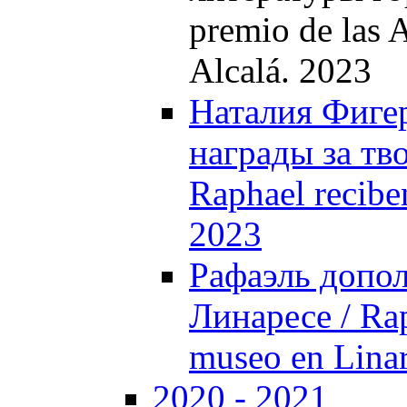
premio de las A
Alcalá. 2023
Наталия Фиге
награды за тво
Raphael reciben
2023
Рафаэль допол
Линаресе / Rap
museo en Linar
2020 - 2021