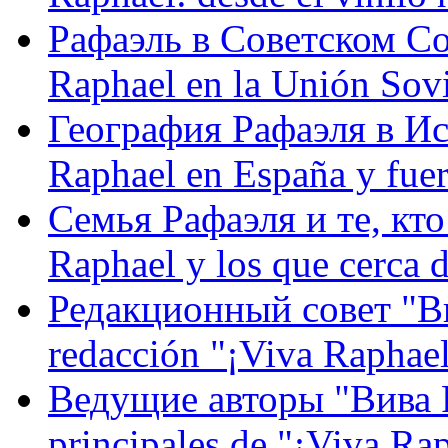
Рафаэль в Советском С
Raphael en la Unión Sovi
География Рафаэля в Исп
Raphael en España y fue
Семья Рафаэля и те, кто
Raphael y los que cerca d
Редакционный совет "Вив
redacción "¡Viva Raphael
Ведущие авторы "Вива Р
principales de "¡Viva Ra