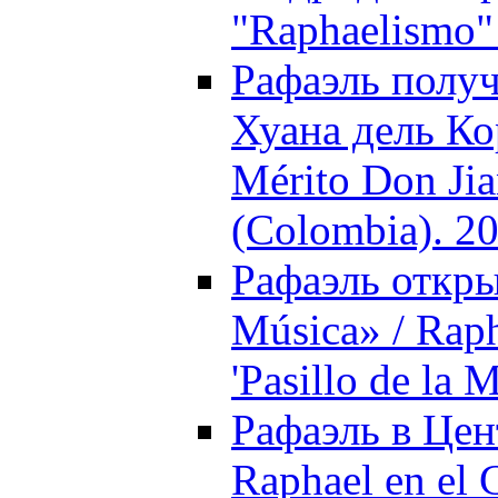
"Raphaelismo"
Рафаэль получ
Хуана дель Ко
Mérito Don Jia
(Colombia). 2
Рафаэль открыв
Música» / Raph
'Pasillo de la 
Рафаэль в Цен
Raphael en el 