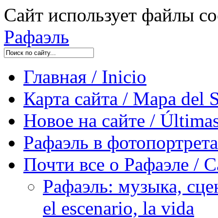
Сайт использует файлы co
Рафаэль
Главная / Inicio
Карта сайта / Mapa del S
Новое на сайте / Últimas
Рафаэль в фотопортретах 
Почти все о Рафаэле / C
Рафаэль: музыка, сцен
el escenario, la vida