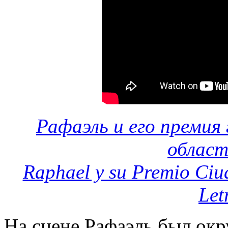
Рафаэль и его премия 
област
Raphael y su Premio Ciud
Let
На сцене Рафаэль был ок