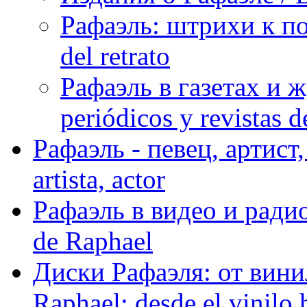
Рафаэль: штрихи к пор
del retrato
Рафаэль в газетах и ж
periódicos y revistas 
Рафаэль - певец, артист, 
artista, actor
Рафаэль в видео и радио
de Raphael
Диски Рафаэля: от винил
Raphael: desde el vinilo 