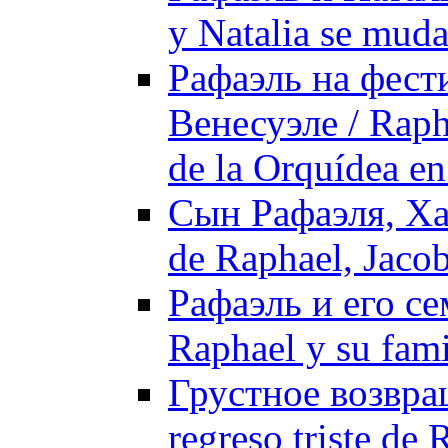
y Natalia se muda
Рафаэль на фест
Венесуэле / Rapha
de la Orquídea e
Сын Рафаэля, Ха
de Raphael, Jaco
Рафаэль и его с
Raphael y su fami
Грустное возвра
regreso triste de 