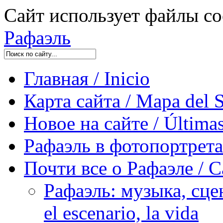
Сайт использует файлы co
Рафаэль
Главная / Inicio
Карта сайта / Mapa del S
Новое на сайте / Últimas
Рафаэль в фотопортретах 
Почти все о Рафаэле / C
Рафаэль: музыка, сцен
el escenario, la vida