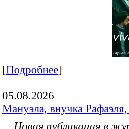
[
Подробнее
]
05.08.2026
Мануэла, внучка Рафаэля,
Новая публикация в жу