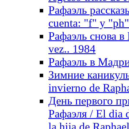
Рафаэль рассказы
cuenta: "f" y "ph
Рафаэль снова в И
vez.. 1984
Рафаэль в Мадри
Зимние каникулы 
invierno de Raph
День первого пр
Рафаэля / El dia 
la hija de Raphae