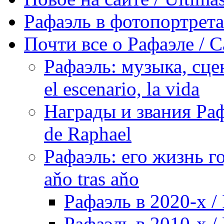
Рафаэль в фотопортретах 
Почти все о Рафаэле / C
Рафаэль: музыка, сцен
el escenario, la vida
Награды и звания Раф
de Raphael
Рафаэль: его жизнь го
aňo tras aňo
Рафаэль в 2020-х / 
Рафаэль в 2010-х / 