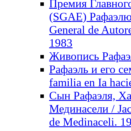
Премия Главного
(SGAE) Рафаэлю /
General de Autor
1983
Живопись Рафаэля
Рафаэль и его се
familia en Ia hac
Сын Рафаэля, Ха
Мединасели / Jaсo
de Medinaceli. 1