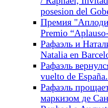
/ Raphael, Invita
posesion del Gob
Премия "Аплоди
Premio “Aplauso-
Рафаэль и Натали
Natalia en Barcel
Рафаэль вернулся
vuelto de España
Рафаэль прощает
маркизом де Сан