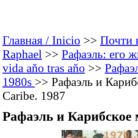
Главная / Inicio
>>
Почти в
Raphael
>>
Рафаэль: его ж
vida aňo tras aňo
>>
Рафаэл
1980s
>>
Рафаэль и Карибс
Caribe. 1987
Рафаэль и Карибское 