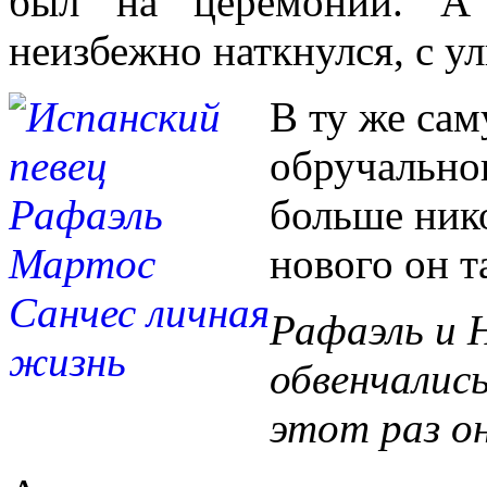
был на церемонии. А 
неизбежно наткнулся, с у
В ту же са
обручальног
больше нико
нового он т
Рафаэль и 
обвенчались
этот раз он