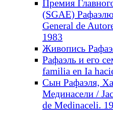
Премия Главного
(SGAE) Рафаэлю /
General de Autor
1983
Живопись Рафаэля
Рафаэль и его се
familia en Ia hac
Сын Рафаэля, Ха
Мединасели / Jaсo
de Medinaceli. 1