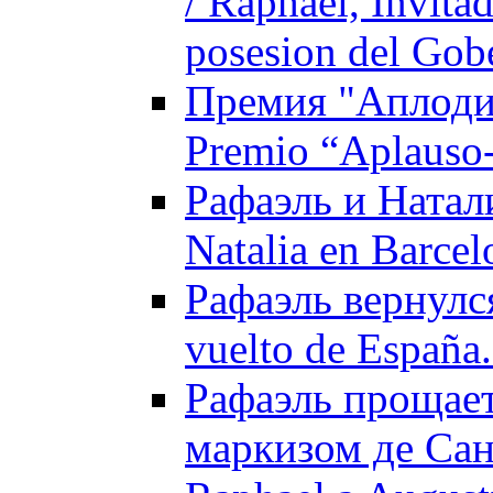
/ Raphael, Invita
posesion del Gob
Премия "Аплоди
Premio “Aplauso-
Рафаэль и Натали
Natalia en Barcel
Рафаэль вернулся
vuelto de España
Рафаэль прощает
маркизом де Сан