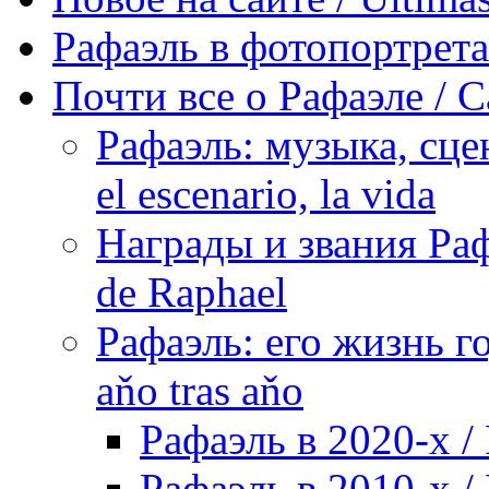
Рафаэль в фотопортретах 
Почти все о Рафаэле / C
Рафаэль: музыка, сцен
el escenario, la vida
Награды и звания Раф
de Raphael
Рафаэль: его жизнь го
aňo tras aňo
Рафаэль в 2020-х / 
Рафаэль в 2010-х / 