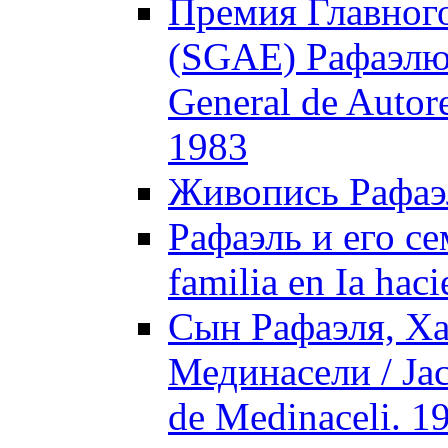
Премия Главного
(SGAE) Рафаэлю /
General de Autor
1983
Живопись Рафаэля
Рафаэль и его се
familia en Ia hac
Сын Рафаэля, Ха
Мединасели / Jaсo
de Medinaceli. 1