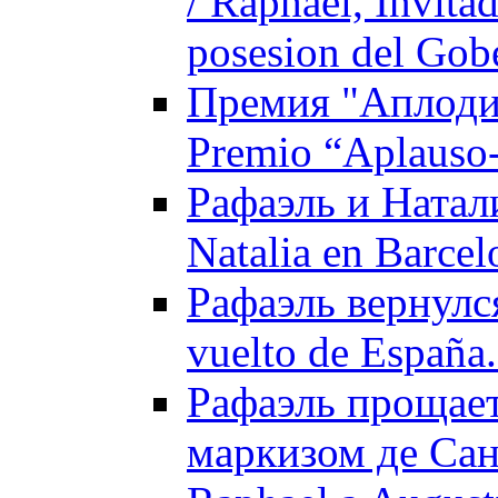
/ Raphael, Invita
posesion del Gob
Премия "Аплоди
Premio “Aplauso-
Рафаэль и Натали
Natalia en Barcel
Рафаэль вернулся
vuelto de España
Рафаэль прощает
маркизом де Сан