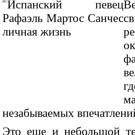
В
с
р
о
ф
в
г
м
незабываемых впечатлени
Это еще и небольшой те