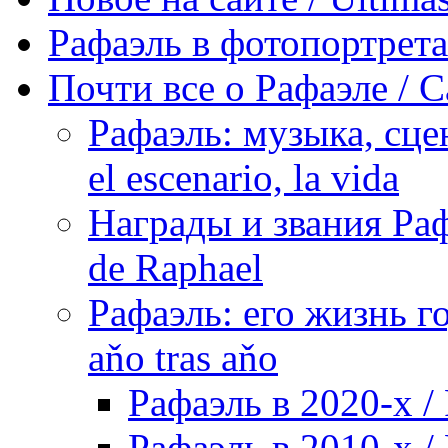
Рафаэль в фотопортретах 
Почти все о Рафаэле / C
Рафаэль: музыка, сцен
el escenario, la vida
Награды и звания Раф
de Raphael
Рафаэль: его жизнь го
aňo tras aňo
Рафаэль в 2020-х / 
Рафаэль в 2010-х / 