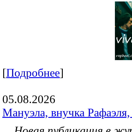
[
Подробнее
]
05.08.2026
Мануэла, внучка Рафаэля,
Новая публикация в жу