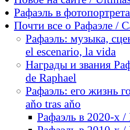
Рафаэль в фотопортретах 
Почти все о Рафаэле / C
Рафаэль: музыка, сцен
el escenario, la vida
Награды и звания Раф
de Raphael
Рафаэль: его жизнь го
aňo tras aňo
Рафаэль в 2020-х / 
Рафаэль в 2010-х / 