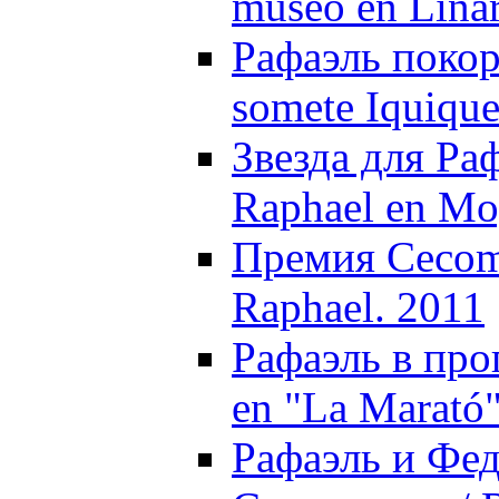
museo en Linar
Рафаэль покор
somete Iquique
Звезда для Раф
Raphael en Mo
Премия Cecom
Raphael. 2011
Рафаэль в про
en "La Marató"
Рафаэль и Фед