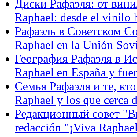
Диски Рафаэля: от винил
Raphael: desde el vinilo 
Рафаэль в Советском С
Raphael en la Unión Sovi
География Рафаэля в Исп
Raphael en España y fue
Семья Рафаэля и те, кто
Raphael y los que cerca d
Редакционный совет "Вив
redacción "¡Viva Raphael