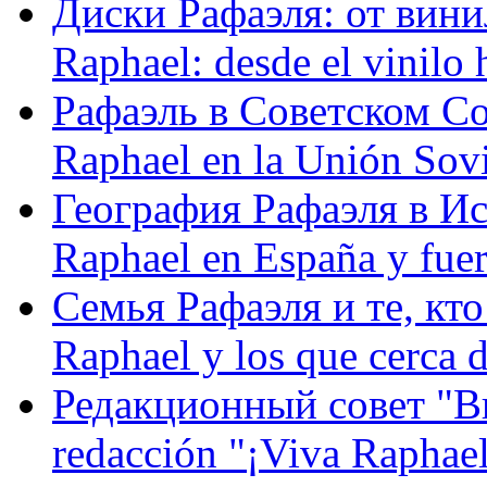
Диски Рафаэля: от винил
Raphael: desde el vinilo 
Рафаэль в Советском С
Raphael en la Unión Sovi
География Рафаэля в Исп
Raphael en España y fue
Семья Рафаэля и те, кто
Raphael y los que cerca d
Редакционный совет "Вив
redacción "¡Viva Raphael