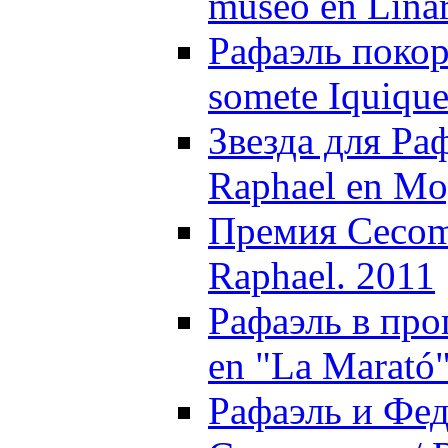
museo en Linar
Рафаэль покор
somete Iquique
Звезда для Раф
Raphael en Mo
Премия Cecom
Raphael. 2011
Рафаэль в про
en "La Marató"
Рафаэль и Фед