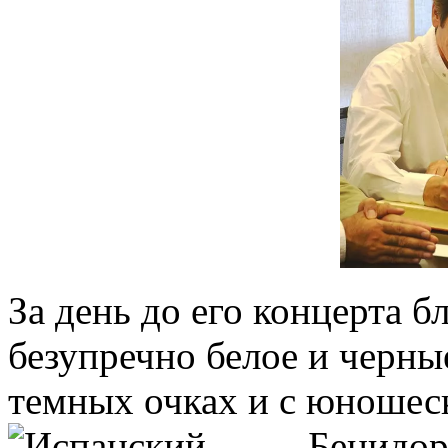
За день до его концерта б
безупречно белое и черны
темных очках и с юношес
Бенидо