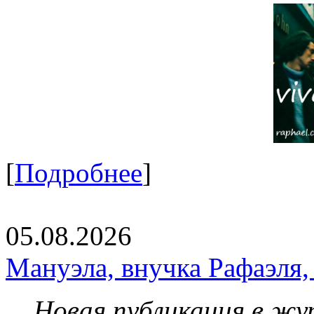
[
Подробнее
]
05.08.2026
Мануэла, внучка Рафаэля,
Новая публикация в жу