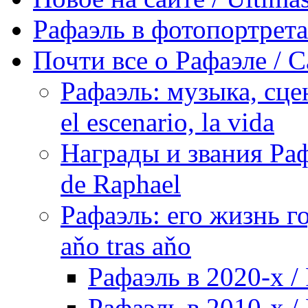
Рафаэль в фотопортретах 
Почти все о Рафаэле / C
Рафаэль: музыка, сцен
el escenario, la vida
Награды и звания Раф
de Raphael
Рафаэль: его жизнь го
aňo tras aňo
Рафаэль в 2020-х / 
Рафаэль в 2010-х / 