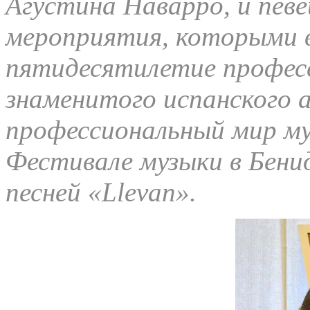
Агустина Наварро, и пев
мероприятия, которыми в
пятидесятилетие профес
знаменитого испанского 
профессиональный мир му
Фестивале музыки в Бенид
песней «Llevan».