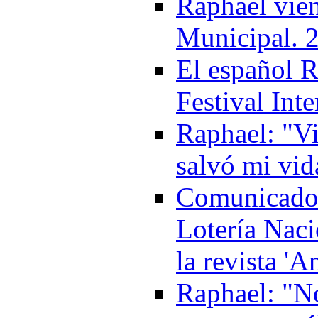
Raphael vie
Municipal. 
El español R
Festival Int
Raphael: "Vi
salvó mi vid
Comunicado:
Lotería Naci
la revista '
Raphael: "No