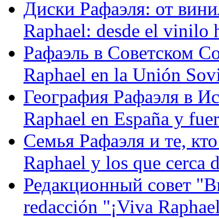
Диски Рафаэля: от винил
Raphael: desde el vinilo 
Рафаэль в Советском С
Raphael en la Unión Sovi
География Рафаэля в Исп
Raphael en España y fue
Семья Рафаэля и те, кто
Raphael y los que cerca d
Редакционный совет "Вив
redacción "¡Viva Raphael