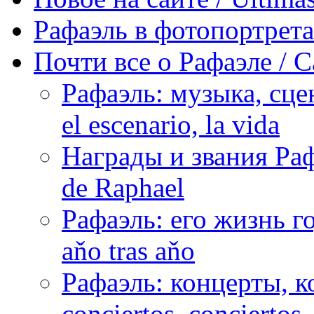
Рафаэль в фотопортретах 
Почти все о Рафаэле / C
Рафаэль: музыка, сцен
el escenario, la vida
Награды и звания Раф
de Raphael
Рафаэль: его жизнь го
aňo tras aňo
Рафаэль: концерты, ко
conciertos, сonciertos, 