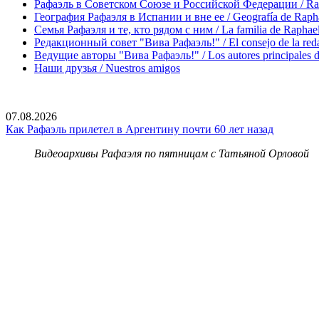
Рафаэль в Советском Союзе и Российской Федерации / Rapha
География Рафаэля в Испании и вне ее / Geografía de Rapha
Семья Рафаэля и те, кто рядом с ним / La familia de Raphael 
Редакционный совет "Вива Рафаэль!" / El consejo de la red
Ведущие авторы "Вива Рафаэль!" / Los autores principales d
Наши друзья / Nuestros amigos
07.08.2026
Как Рафаэль прилетел в Аргентину почти 60 лет назад
Видеоархивы Рафаэля по пятницам с Татьяной Орловой