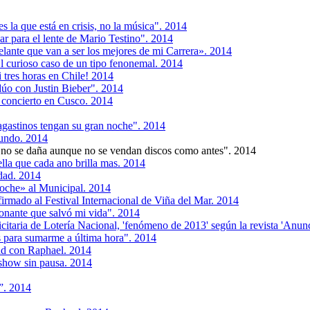
s la que está en crisis, no la música". 2014
ar para el lente de Mario Testino". 2014
lante que van a ser los mejores de mi Carrera». 2014
 curioso caso de un tipo fenonemal. 2014
 tres horas en Chile! 2014
úo con Justin Bieber". 2014
n concierto en Cusco. 2014
agastinos tengan su gran noche". 2014
tundo. 2014
no se daña aunque no se vendan discos como antes". 2014
ella que cada ano brilla mas. 2014
dad. 2014
oche» al Municipal. 2014
irmado al Festival Internacional de Viña del Mar. 2014
onante que salvó mi vida". 2014
taria de Lotería Nacional, 'fenómeno de 2013' según la revista 'Anunc
 para sumarme a última hora". 2014
ad con Raphael. 2014
show sin pausa. 2014
”. 2014