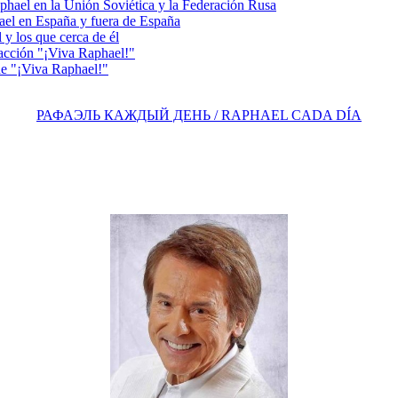
el en la Unión Soviética y la Federación Rusa
el en España y fuera de España
y los que cerca de él
acción "¡Viva Raphael!"
e "¡Viva Raphael!"
РАФАЭЛЬ КАЖДЫЙ ДЕНЬ / RAPHAEL CADA DÍA