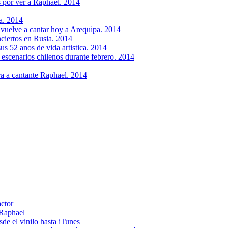
 por ver a Raphael. 2014
a. 2014
vuelve a cantar hoy a Arequipa. 2014
nciertos en Rusia. 2014
s 52 anos de vida artistica. 2014
 escenarios chilenos durante febrero. 2014
ra a cantante Raphael. 2014
actor
 Raphael
e el vinilo hasta iTunes