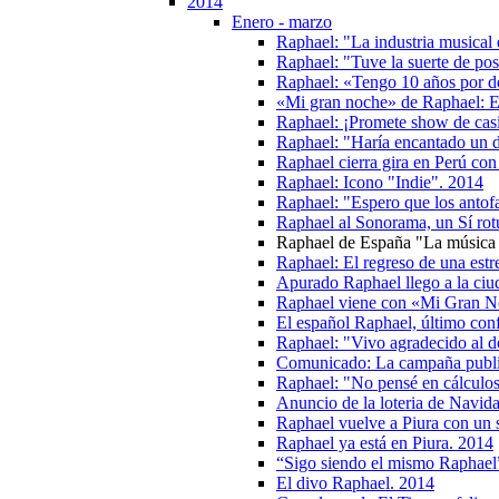
2014
Enero - marzo
Raphael: "La industria musical e
Raphael: "Tuve la suerte de pos
Raphael: «Tengo 10 años por de
«Mi gran noche» de Raphael: El
Raphael: ¡Promete show de casi
Raphael: "Haría encantado un d
Raphael cierra gira en Perú co
Raphael: Icono "Indie". 2014
Raphael: "Espero que los antof
Raphael al Sonorama, un Sí ro
Raphael de España "La música 
Raphael: El regreso de una estr
Apurado Raphael llego a la ciu
Raphael viene con «Mi Gran N
El español Raphael, último conf
Raphael: "Vivo agradecido al d
Comunicado: La campaña publici
Raphael: "No pensé en cálculos
Anuncio de la loteria de Navid
Raphael vuelve a Piura con un 
Raphael ya está en Piura. 2014
“Sigo siendo el mismo Raphael
El divo Raphael. 2014