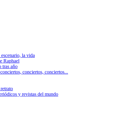
escenario, la vida
e Raphael
 tras aňo
ciertos, сonciertos, сonciertos...
retrato
riódicos y revistas del mundo