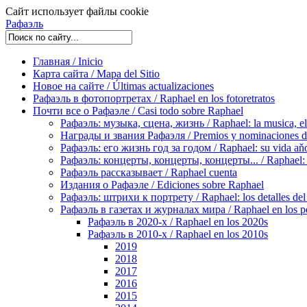
Сайт использует файлы cookie
Рафаэль
Главная / Inicio
Карта сайта / Mapa del Sitio
Новое на сайте / Últimas actualizaciones
Рафаэль в фотопортретах / Raphael en los fotoretratos
Почти все о Рафаэле / Casi todo sobre Raphael
Рафаэль: музыка, сцена, жизнь / Raphael: la musica, el 
Награды и звания Рафаэля / Premios y nominaciones d
Рафаэль: его жизнь год за годом / Raphael: su vida aňo
Рафаэль: концерты, концерты, концерты... / Raphael: con
Рафаэль рассказывает / Raphael cuenta
Издания о Рафаэле / Ediciones sobre Raphael
Рафаэль: штрихи к портрету / Raphael: los detalles del 
Рафаэль в газетах и журналах мира / Raphael en los pe
Рафаэль в 2020-х / Raphael en los 2020s
Рафаэль в 2010-х / Raphael en los 2010s
2019
2018
2017
2016
2015