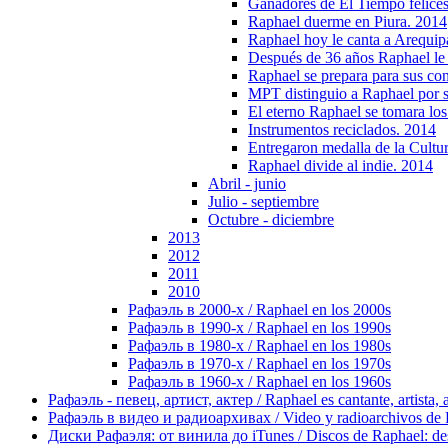
Ganadores de El Tiempo felices
Raphael duerme en Piura. 2014
Raphael hoy le canta a Arequip
Después de 36 años Raphael le 
Raphael se prepara para sus co
MPT distinguio a Raphael por su
El eterno Raphael se tomara los
Instrumentos reciclados. 2014
Entregaron medalla de la Cultu
Raphael divide al indie. 2014
Abril - junio
Julio - septiembre
Octubre - diciembre
2013
2012
2011
2010
Рафаэль в 2000-х / Raphael en los 2000s
Рафаэль в 1990-х / Raphael en los 1990s
Рафаэль в 1980-х / Raphael en los 1980s
Рафаэль в 1970-х / Raphael en los 1970s
Рафаэль в 1960-х / Raphael en los 1960s
Рафаэль - певец, артист, актер / Raphael es cantante, artista, 
Рафаэль в видео и радиоархивах / Video y radioarchivos de
Диски Рафаэля: от винила до iTunes / Discos de Raphael: desd