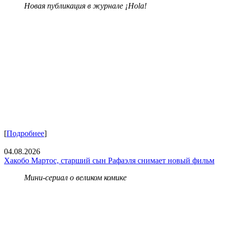
Новая публикация в журнале ¡Hola!
[
Подробнее
]
04.08.2026
Хакобо Мартос, старший сын Рафаэля снимает новый фильм
Мини-сериал о великом комике