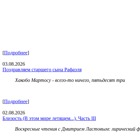
[
Подробнее
]
03.08.2026
Поздравляем старшего сына Рафаэля
Хакобо Мартосу - всего-то ничего, пятьдесят три
[
Подробнее
]
02.08.2026
Близость (В этом мире летящем...). Часть III
Воскресные чтения с Дмитрием Ластовым:
лирический 