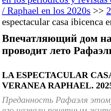
/ Raphael en los 2020s
>>
espectacular casa ibicenca 
Впечатляющий дом на
проводит лето Рафаэль
LA ESPECTACULAR CASA
VERANEA RAPHAEL.
202
Преданность Рафаэля этому
его назвали почетным жите