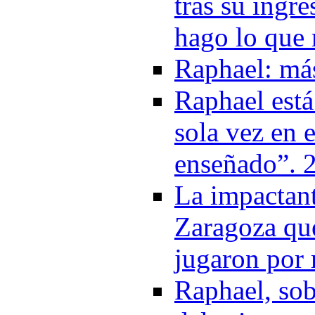
tras su ingr
hago lo que
Raphael: más
Raphael está
sola vez en 
enseñado”. 
La impactant
Zaragoza que
jugaron por
Raphael, sob