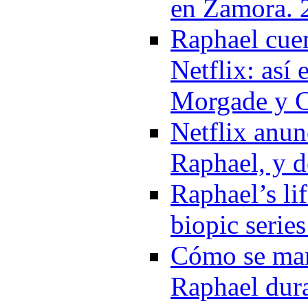
en Zamora. 
Raphael cuen
Netflix: así 
Morgade y C
Netflix anun
Raphael, y d
Raphael’s lif
biopic serie
Cómo se man
Raphael dura