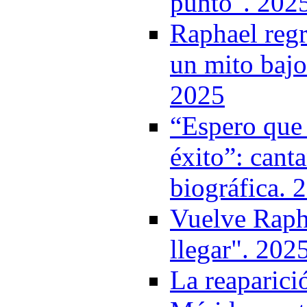
punto". 202
Raphael regr
un mito bajo
2025
“Espero que 
éxito”: cant
biográfica. 
Vuelve Rapha
llegar". 202
La reaparici