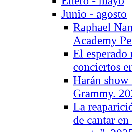
Enero - mayo
Junio - agosto
Raphael Nam
Academy Per
El esperado 
conciertos e
Harán show t
Grammy. 20
La reaparici
de cantar en