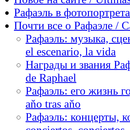
Рафаэль в фотопортретах 
Почти все о Рафаэле / C
Рафаэль: музыка, сцен
el escenario, la vida
Награды и звания Раф
de Raphael
Рафаэль: его жизнь го
aňo tras aňo
Рафаэль: концерты, ко
conciertos, сonciertos, 