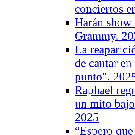
conciertos e
Harán show t
Grammy. 20
La reaparici
de cantar en
punto". 202
Raphael regr
un mito bajo
2025
“Espero que 