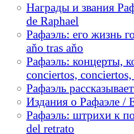
Награды и звания Раф
de Raphael
Рафаэль: его жизнь го
aňo tras aňo
Рафаэль: концерты, ко
conciertos, сonciertos, 
Рафаэль рассказывает 
Издания о Рафаэле / E
Рафаэль: штрихи к пор
del retrato