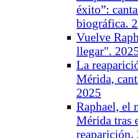
éxito”: cant
biográfica. 
Vuelve Rapha
llegar". 202
La reaparici
Mérida, cant
2025
Raphael, el 
Mérida tras 
reaparición.