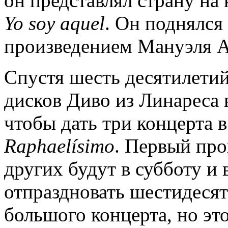
он представлял страну на
Yo
soy
aquel
. Он поднялся
произведением Мануэля А
Спустя шесть десятилети
дисков Диво из Линареса 
чтобы дать три концерта в
Raphaelísimo
. Первый прош
других будут в субботу и 
отпраздновать шестидесят
большого концерта, но это