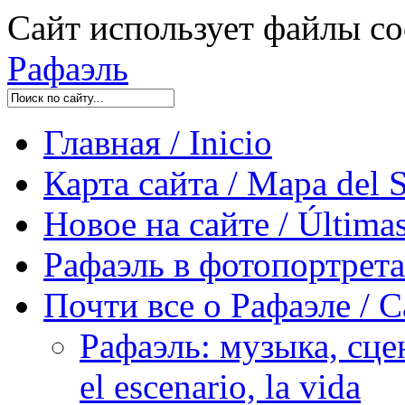
Сайт использует файлы co
Рафаэль
Главная / Inicio
Карта сайта / Mapa del S
Новое на сайте / Últimas
Рафаэль в фотопортретах 
Почти все о Рафаэле / C
Рафаэль: музыка, сцен
el escenario, la vida