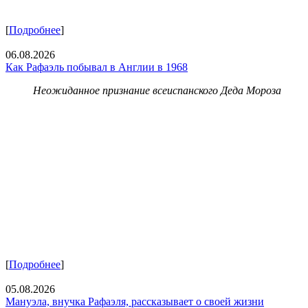
[
Подробнее
]
06.08.2026
Как Рафаэль побывал в Англии в 1968
Неожиданное признание всеиспанского Деда Мороза
[
Подробнее
]
05.08.2026
Мануэла, внучка Рафаэля, рассказывает о своей жизни