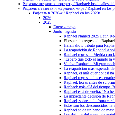
Рафаэль: штрихи к портрету / Raphael: los detalles del 
Рафаэль в газетах и журналах мира / Raphael en los pe
Рафаэль в 2020-х / Raphael en los 2020s
2026
2025
Enero - mayo
Junio - agosto
Raphael Named 2025 Latin Rec
El esperado regreso de Raphael
Harán show tributo para Rapha
La reaparición de Raphael a sol
Raphael regresa a Mérida con l
“Espero que todo el mundo la ve
Vuelve Raphael: "Mi gran noche
La reaparición más esperada de
Raphael, el más querido: así ha
Raphael regresa a los escenari
Raphael, horas antes de su prim
Raphael: más allá del tiempo. 
Raphael está de vuelta: “No he
La impactante decisión de Raph
Raphael, sobre su linfoma cereb
Estos son los desconocidos her
Raphael se da un baño de masas
Los detalles del concierto grat