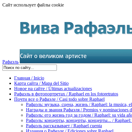
Сайт использует файлы cookie
Рафаэль
Главная / Inicio
Карта сайта / Mapa del Sitio
Новое на сайте / Últimas actualizaciones
Рафаэль в фотопортретах / Raphael en los fotoretratos
Почти все о Рафаэле / Casi todo sobre Raphael
Рафаэль: музыка, сцена, жизнь / Raphael: la musica, el 
Награды и звания Рафаэля / Premios y nominaciones d
Рафаэль: его жизнь год за годом / Raphael: su vida aňo
Рафаэль: концерты, концерты, концерты... / Raphael: con
Рафаэль рассказывает / Raphael cuenta
Издания о Рафаэле / Ediciones sobre Raphael