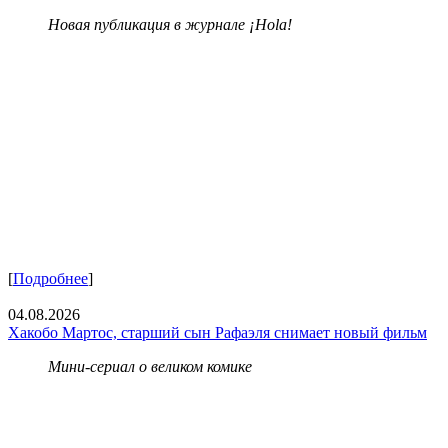
Новая публикация в журнале ¡Hola!
[
Подробнее
]
04.08.2026
Хакобо Мартос, старший сын Рафаэля снимает новый фильм
Мини-сериал о великом комике