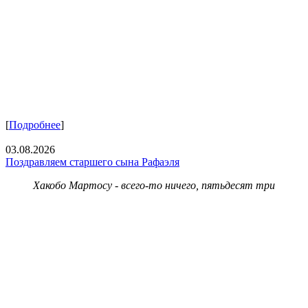
[
Подробнее
]
03.08.2026
Поздравляем старшего сына Рафаэля
Хакобо Мартосу - всего-то ничего, пятьдесят три