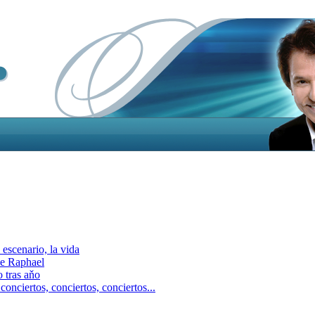
escenario, la vida
e Raphael
 tras aňo
ciertos, сonciertos, сonciertos...