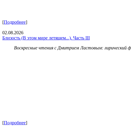
[
Подробнее
]
02.08.2026
Близость (В этом мире летящем...). Часть III
Воскресные чтения с Дмитрием Ластовым:
лирический 
[
Подробнее
]