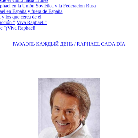
e el vinilo hasta iTunes
el en la Unión Soviética y la Federación Rusa
el en España y fuera de España
y los que cerca de él
acción "¡Viva Raphael!"
e "¡Viva Raphael!"
РАФАЭЛЬ КАЖДЫЙ ДЕНЬ / RAPHAEL CADA DÍA