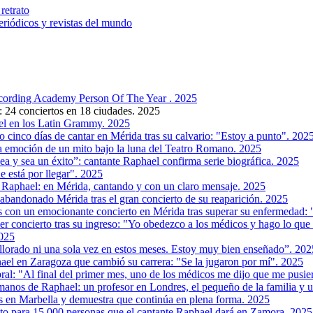
retrato
riódicos y revistas del mundo
ording Academy Person Of The Year . 2025
: 24 conciertos en 18 ciudades. 2025
el en los Latin Grammy. 2025
o cinco días de cantar en Mérida tras su calvario: "Estoy a punto". 202
a emoción de un mito bajo la luna del Teatro Romano. 2025
a y sea un éxito”: cantante Raphael confirma serie biográfica. 2025
 está por llegar". 2025
 Raphael: en Mérida, cantando y con un claro mensaje. 2025
 abandonado Mérida tras el gran concierto de su reaparición. 2025
os con un emocionante concierto en Mérida tras superar su enfermedad:
er concierto tras su ingreso: "Yo obedezco a los médicos y hago lo qu
2025
 llorado ni una sola vez en estos meses. Estoy muy bien enseñado”. 202
ael en Zaragoza que cambió su carrera: "Se la jugaron por mí". 2025
ral: "Al final del primer mes, uno de los médicos me dijo que me pusie
manos de Raphael: un profesor en Londres, el pequeño de la familia y 
 en Marbella y demuestra que continúa en plena forma. 2025
uito para 15.000 personas que el cantante Raphael dará en Zamora. 2025