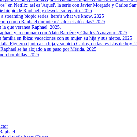
ros" en Netflix: así es 'Aquel', la serie con Javier Morgade y Carlos Sa
rie biopic de Raphael, y desvela su reparto. 2025
in a streaming biopic series: here’s what we know. 2025
cono como Raphael durante más de seis décadas? 2025
n la que veranea Raphael. 2025.
aphael y lo compara con Alain Barrière y Charles Aznavour. 2025
 familia en Ibiza: vacaciones con su mujer, su hija y sus nietos. 2025
alia Figueroa junto a su hija y su nieto Carlos, en las revistas de hoy. 
ue Raphael se ha alojado a su paso por Mérida. 2025
ndo bombillas. 2025
actor
 Raphael