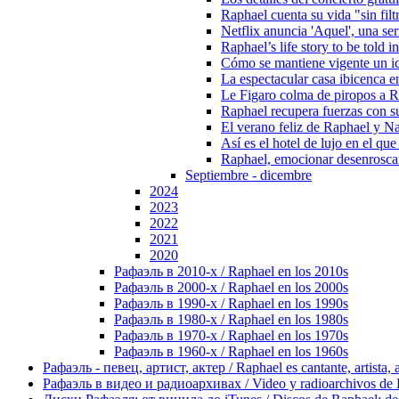
Raphael cuenta su vida "sin filt
Netflix anuncia 'Aquel', una se
Raphael’s life story to be told 
Cómo se mantiene vigente un i
La espectacular casa ibicenca e
Le Figaro colma de piropos a R
Raphael recupera fuerzas con su
El verano feliz de Raphael y Nat
Así es el hotel de lujo en el q
Raphael, emocionar desenrosca
Septiembre - dicembre
2024
2023
2022
2021
2020
Рафаэль в 2010-х / Raphael en los 2010s
Рафаэль в 2000-х / Raphael en los 2000s
Рафаэль в 1990-х / Raphael en los 1990s
Рафаэль в 1980-х / Raphael en los 1980s
Рафаэль в 1970-х / Raphael en los 1970s
Рафаэль в 1960-х / Raphael en los 1960s
Рафаэль - певец, артист, актер / Raphael es cantante, artista, 
Рафаэль в видео и радиоархивах / Video y radioarchivos de