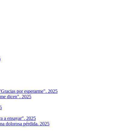
5
 "Gracias por esperarme". 2025
e me dicen". 2025
5
ra a ensayar". 2025
una dolorosa pérdida. 2025