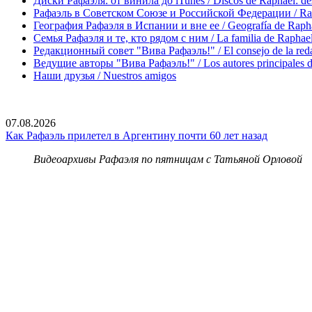
Диски Рафаэля: от винила до iTunes / Discos de Raphael: desd
Рафаэль в Советском Союзе и Российской Федерации / Rapha
География Рафаэля в Испании и вне ее / Geografía de Rapha
Семья Рафаэля и те, кто рядом с ним / La familia de Raphael 
Редакционный совет "Вива Рафаэль!" / El consejo de la red
Ведущие авторы "Вива Рафаэль!" / Los autores principales d
Наши друзья / Nuestros amigos
07.08.2026
Как Рафаэль прилетел в Аргентину почти 60 лет назад
Видеоархивы Рафаэля по пятницам с Татьяной Орловой