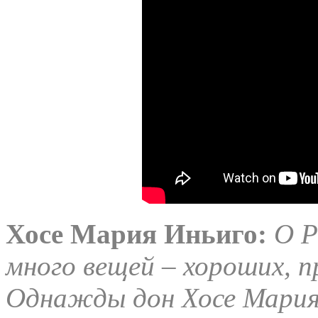
Хосе Мария Иньиго:
О Р
много вещей – хороших, п
Однажды дон Хосе Мария