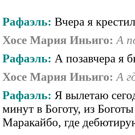
Рафаэль:
Вчера я крести
Хосе Мария Иньиго:
А п
Рафаэль:
А позавчера я б
Хосе Мария Иньиго:
А г
Рафаэль:
Я вылетаю сегод
минут в Боготу, из Боготы 
Маракайбо, где дебютирую 