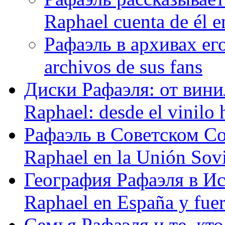
Raphael cuenta de él e
Рафаэль в архивах его
archivos de sus fans
Диски Рафаэля: от винил
Raphael: desde el vinilo 
Рафаэль в Советском С
Raphael en la Unión Sovi
География Рафаэля в Исп
Raphael en España y fue
Семья Рафаэля и те, кто