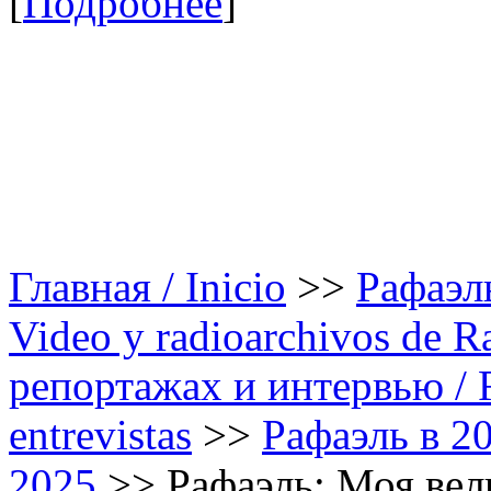
[
Подробнее
]
Главная / Inicio
>>
Рафаэль
Video y radioarchivos de R
репортажах и интервью / Ra
entrevistas
>>
Рафаэль в 20
2025
>>
Рафаэль: Моя вели