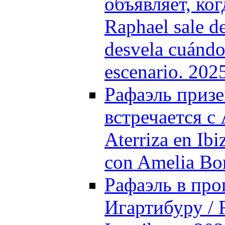
объявляет, ког
Raphael sale de
desvela cuándo
escenario. 202
Рафаэль призе
встречается с
Aterriza en Ibi
con Amelia Bo
Рафаэль в про
Игартибуру / 