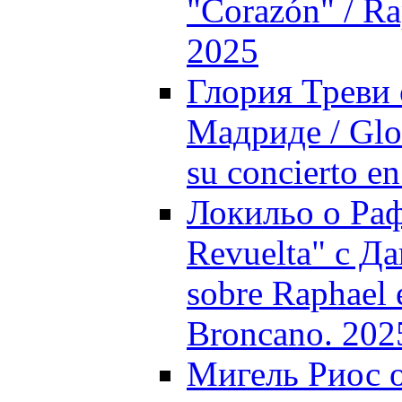
"Corazón" / Ra
2025
Глория Треви 
Мадриде / Glor
su concierto e
Локильо о Раф
Revuelta" с Д
sobre Raphael 
Broncano. 202
Мигель Риос о