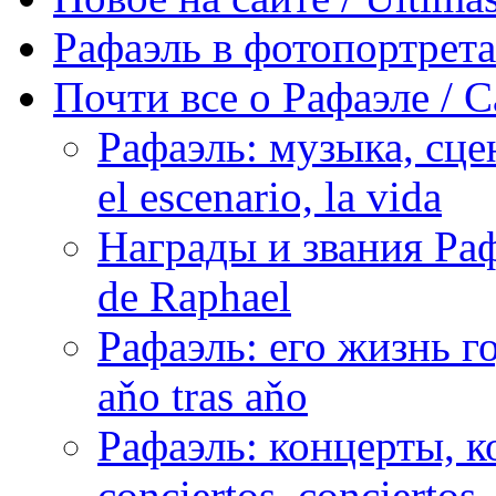
Рафаэль в фотопортретах 
Почти все о Рафаэле / C
Рафаэль: музыка, сцен
el escenario, la vida
Награды и звания Раф
de Raphael
Рафаэль: его жизнь го
aňo tras aňo
Рафаэль: концерты, ко
conciertos, сonciertos, 