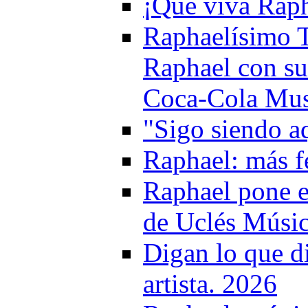
¡Que viva Raph
Raphaelísimo T
Raphael con su
Coca-Cola Mus
"Sigo siendo a
Raphael: más f
Raphael pone el
de Uclés Músic
Digan lo que d
artista. 2026