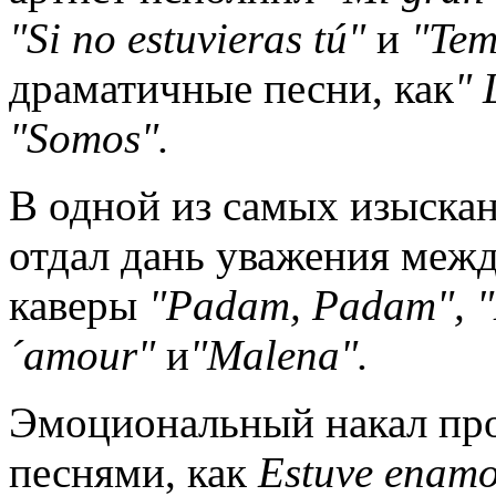
"
Si
no
estuvieras
t
ú"
и
"
Te
драматичные песни, как
"
"
Somos
".
В одной из самых изыскан
отдал дань уважения межд
каверы
"
Padam
,
Padam
", "
´
amour
"
и
"
Malena
".
Эмоциональный накал про
песнями, как
Estuve
enamo