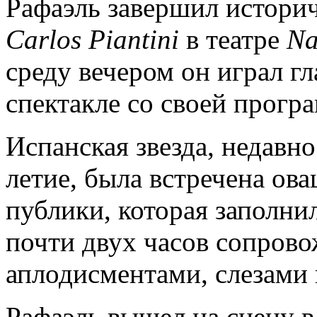
Рафаэль завершил историч
Carlos
Piantini
в театре
Na
среду вечером он играл г
спектакле со своей прогр
Испанская звезда, недавно
летие, была встречена ова
публики, которая заполнил
почти двух часов сопров
аплодисментами, слезами 
Рафаэль вышел на сцену в 