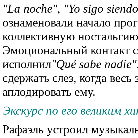
"
La
noche
", "
Yo
sigo
siend
ознаменовали начало про
коллективную ностальгию
Эмоциональный контакт с
исполнил
"
Qu
é
sabe
nadie
"
сдержать слез, когда весь 
аплодировать ему.
Экскурс по его великим 
Рафаэль устроил музыкаль