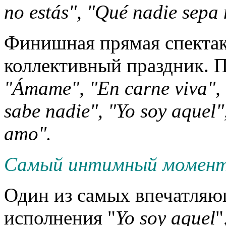
no
est
á
s
", "
Qu
é
nadie
sepa
Финишная прямая спектак
коллективный праздник. П
"Ámame", "En carne viva", 
sabe nadie", "Yo soy aquel
amo".
Самый интимный момент
Один из самых впечатляю
исполнения "
Yo
soy
aquel
"