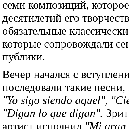
семи композиций, которо
десятилетий его творчест
обязательные классически
которые сопровождали се
публики.
Вечер начался с вступлен
последовали такие песни,
"
Yo
sigo
siendo
aquel
", "
Ci
"
Digan
lo
que
digan
".
Зрите
артист исполнил
"
Mi
gran