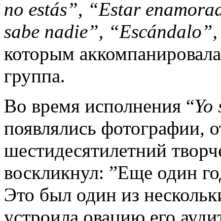
no
est
á
s
”, “
Estar
enamora
sabe
nadie
”, “
Esc
á
ndalo
”,
которым аккомпанировала
группа.
Во время исполнения “
Yo
появлялись фотографии, 
шестидесятилетний творче
воскликнул: ”Еще один год
Это был один из нескольк
устроила овацию его ауди