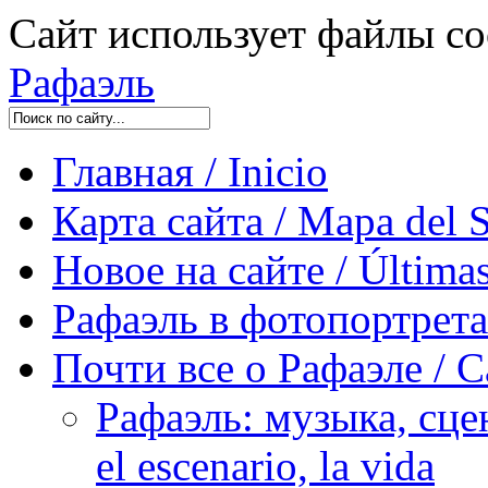
Сайт использует файлы co
Рафаэль
Главная / Inicio
Карта сайта / Mapa del S
Новое на сайте / Últimas
Рафаэль в фотопортретах 
Почти все о Рафаэле / C
Рафаэль: музыка, сцен
el escenario, la vida