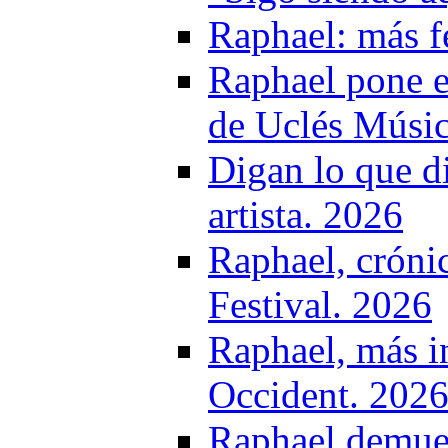
Raphael: más f
Raphael pone el
de Uclés Músic
Digan lo que d
artista. 2026
Raphael, crónic
Festival. 2026
Raphael, más i
Occident. 202
Raphael demues