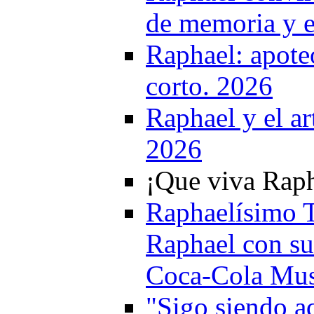
de memoria y 
Raphael: apote
corto. 2026
Raphael y el ar
2026
¡Que viva Raph
Raphaelísimo T
Raphael con su
Coca-Cola Mus
"Sigo siendo a