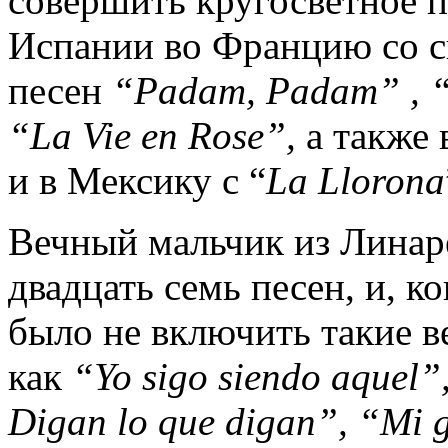
совершить кругосветное 
Испании во Францию со 
песен
“
Padam
,
Padam
” , 
“
La
Vie
en
Rose
”,
а также 
и в Мексику с “
La
Llorona
Вечный мальчик из Линаре
двадцать семь песен, и, к
было не включить такие в
как
“
Yo
sigo
siendo
aquel
”
Digan
lo
que
digan
”, “
Mi