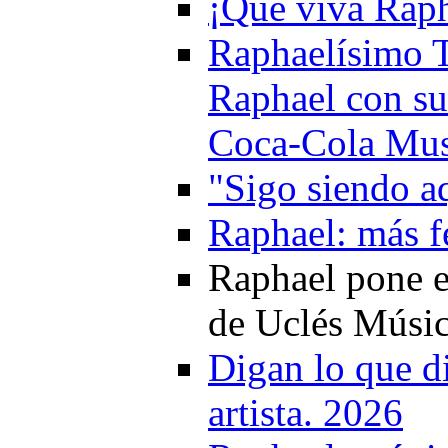
¡Que viva Raph
Raphaelísimo T
Raphael con su
Coca-Cola Mus
"Sigo siendo a
Raphael: más f
Raphael pone el
de Uclés Músic
Digan lo que d
artista. 2026