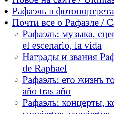
Рафаэль в фотопортретах 
Почти все о Рафаэле / C
Рафаэль: музыка, сцен
el escenario, la vida
Награды и звания Раф
de Raphael
Рафаэль: его жизнь го
aňo tras aňo
Рафаэль: концерты, ко
conciertos, сonciertos, 