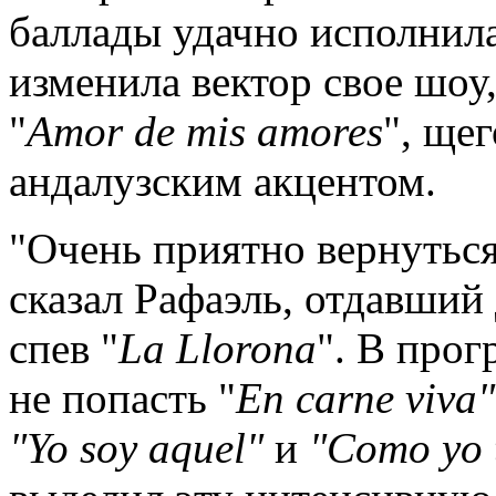
баллады удачно исполнила
изменила вектор свое шоу
"
Amor de mis amores
", ще
андалузским акцентом.
"Очень приятно вернуться
сказал Рафаэль, отдавший
спев "
La
Llorona
". В про
не попасть "
En
carne
viva
"
"
Yo
soy
aquel
"
и
"
Como
yo