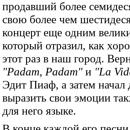
продавший более семидес
свою более чем шестидес
концерт еще одним велики
который отразил, как хор
этот раз в наш город. Ве
"
Padam
,
Padam
"
и
"
La
Vi
Эдит Пиаф, а затем начал
выразить свои эмоции так
для него языке.
В конце каждой его песни