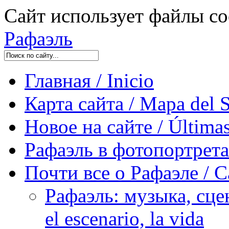
Сайт использует файлы co
Рафаэль
Главная / Inicio
Карта сайта / Mapa del S
Новое на сайте / Últimas
Рафаэль в фотопортретах 
Почти все о Рафаэле / C
Рафаэль: музыка, сцен
el escenario, la vida