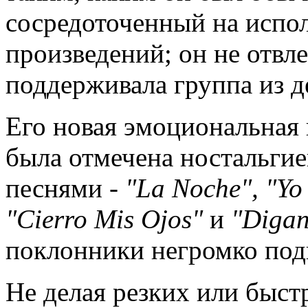
сосредоточенный на испо
произведений; он не отвле
поддерживала группа из д
Его новая эмоциональная
была отмечена ностальгие
песнями -
"
La
Noche
", "
Y
"
Cierro
Mis
Ojos
"
и
"
Diga
поклонники негромко под
Не делая резких или быст