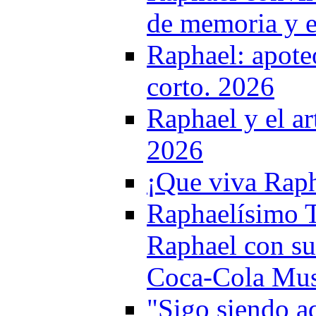
de memoria y 
Raphael: apote
corto. 2026
Raphael y el ar
2026
¡Que viva Raph
Raphaelísimo T
Raphael con su
Coca-Cola Mus
"Sigo siendo a