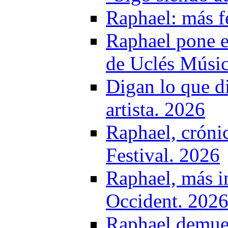
Raphael: más f
Raphael pone el
de Uclés Músic
Digan lo que d
artista. 2026
Raphael, crónic
Festival. 2026
Raphael, más i
Occident. 202
Raphael demues