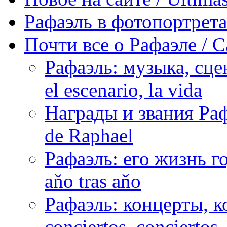
Рафаэль в фотопортретах 
Почти все о Рафаэле / C
Рафаэль: музыка, сцен
el escenario, la vida
Награды и звания Раф
de Raphael
Рафаэль: его жизнь го
aňo tras aňo
Рафаэль: концерты, ко
conciertos, сonciertos, 