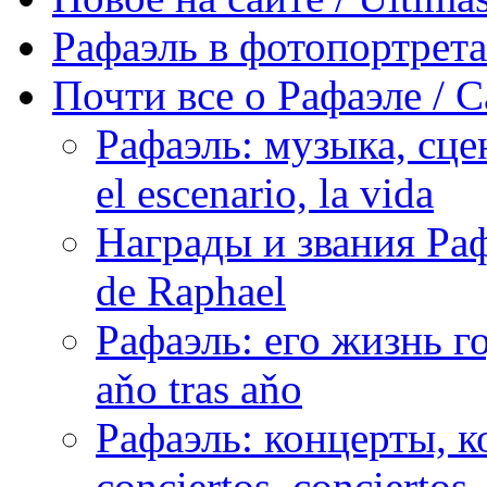
Рафаэль в фотопортретах 
Почти все о Рафаэле / C
Рафаэль: музыка, сцен
el escenario, la vida
Награды и звания Раф
de Raphael
Рафаэль: его жизнь го
aňo tras aňo
Рафаэль: концерты, ко
conciertos, сonciertos, 