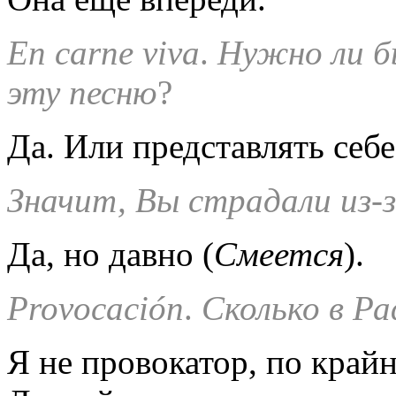
En
carne
viva
.
Нужно ли б
эту песню
?
Да. Или представлять себе
Значит, Вы страдали из-
Да, но давно (
Смеется
).
Provocaci
ó
n
.
Сколько в Р
Я не провокатор, по крайн