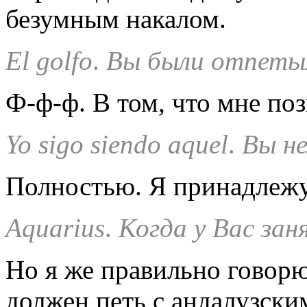
безумным накалом.
El
golfo
.
Вы были отпеты
Ф-ф-ф. В том, что мне поз
Yo
sigo
siendo
aquel
.
Вы н
Полностью. Я принадлежу
Aquarius
.
Когда у Вас зан
Но я же правильно говорю
должен петь с андалузским