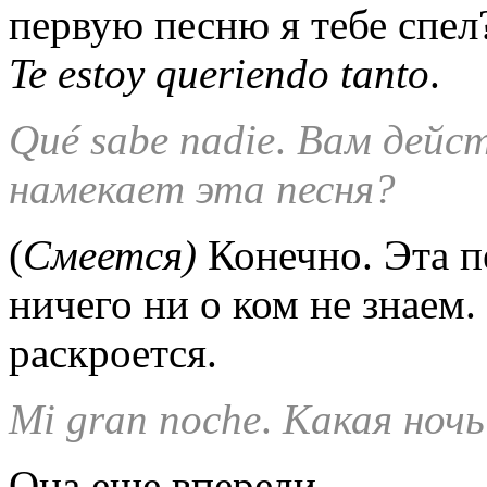
первую песню я тебе спел?
Te
estoy
queriendo
tanto
.
Qu
é
sabe
nadie
.
Вам дейст
намекает эта песня?
(
Смеется)
Конечно. Эта п
ничего ни о ком не знаем.
раскроется.
Mi
gran
noche
.
Какая ночь
Она еще впереди.