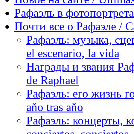
Рафаэль в фотопортретах 
Почти все о Рафаэле / C
Рафаэль: музыка, сцен
el escenario, la vida
Награды и звания Раф
de Raphael
Рафаэль: его жизнь го
aňo tras aňo
Рафаэль: концерты, ко
conciertos, сonciertos, 