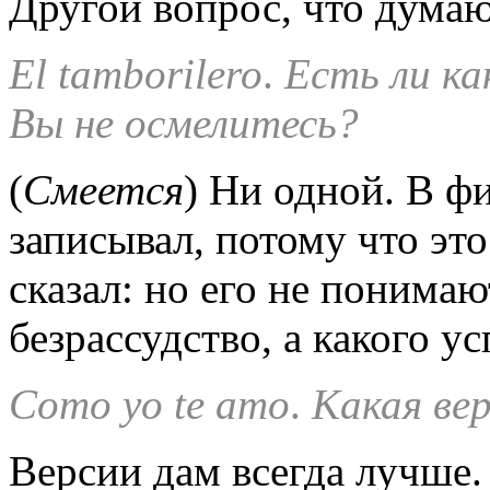
Другой вопрос, что думаю
El
tamborilero
.
Есть ли ка
Вы не осмелитесь?
(
Смеется
) Ни одной. В фи
записывал, потому что это
сказал: но его не понимаю
безрассудство, а какого ус
Como
yo
te
amo
.
Какая ве
Версии дам всегда лучше.