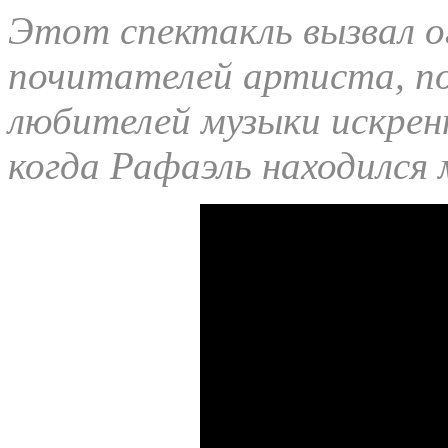
Этот спектакль вызвал о
почитателей артиста, по
любителей музыки искрен
когда Рафаэль находился