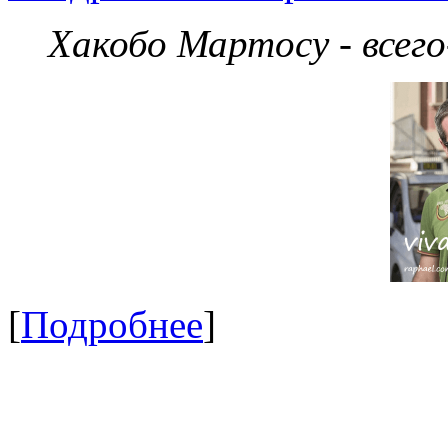
Хакобо Мартосу - всег
[
Подробнее
]