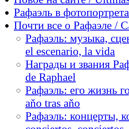
Рафаэль в фотопортретах 
Почти все о Рафаэле / C
Рафаэль: музыка, сцен
el escenario, la vida
Награды и звания Раф
de Raphael
Рафаэль: его жизнь го
aňo tras aňo
Рафаэль: концерты, ко
conciertos, сonciertos, 