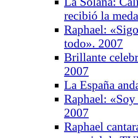
La Solana: Cál
recibió la med
Raphael: «Sigo
todo». 2007
Brillante celeb
2007
La España anda
Raphael: «Soy
2007
Raphael cantar