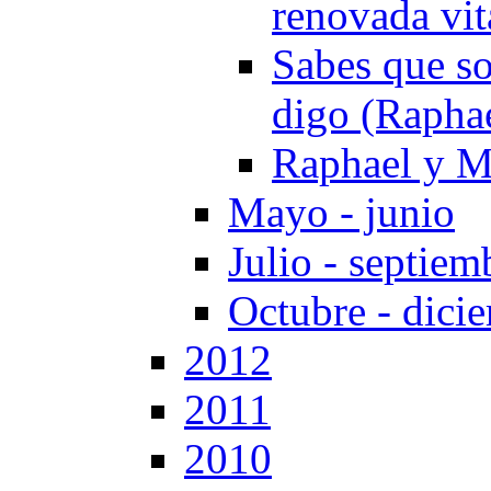
renovada vit
Sabes que so
digo (Rapha
Raphael y M
Mayo - junio
Julio - septiem
Octubre - dici
2012
2011
2010