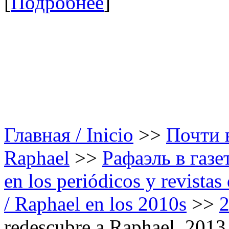
[
Подробнее
]
Главная / Inicio
>>
Почти в
Raphael
>>
Рафаэль в газе
en los periódicos y revista
/ Raphael en los 2010s
>>
redescubre a Raphael. 2013