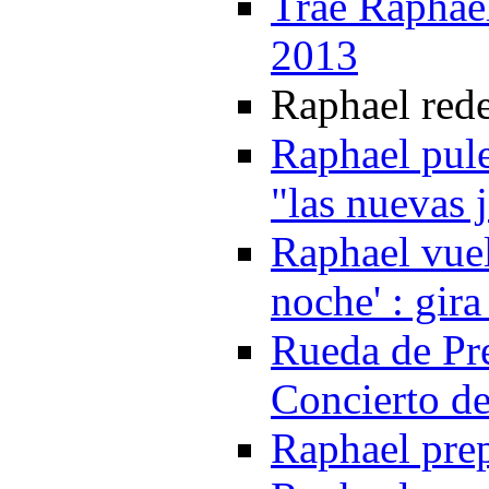
Trae Raphae
2013
Raphael red
Raphael pule
"las nuevas 
Raphael vuel
noche' : gir
Rueda de Pr
Concierto d
Raphael pre