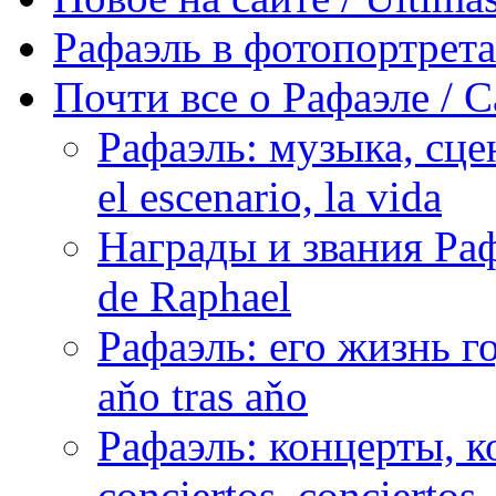
Рафаэль в фотопортретах 
Почти все о Рафаэле / C
Рафаэль: музыка, сцен
el escenario, la vida
Награды и звания Раф
de Raphael
Рафаэль: его жизнь го
aňo tras aňo
Рафаэль: концерты, ко
conciertos, сonciertos, 