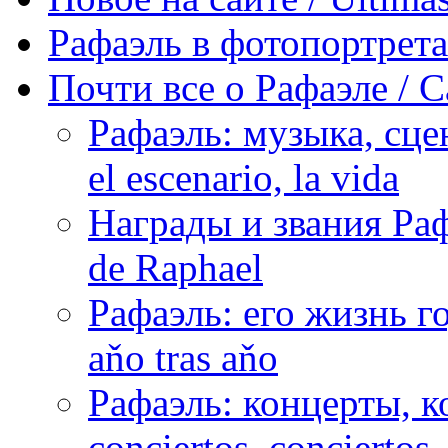
Рафаэль в фотопортретах 
Почти все о Рафаэле / C
Рафаэль: музыка, сцен
el escenario, la vida
Награды и звания Раф
de Raphael
Рафаэль: его жизнь го
aňo tras aňo
Рафаэль: концерты, ко
conciertos, сonciertos, 