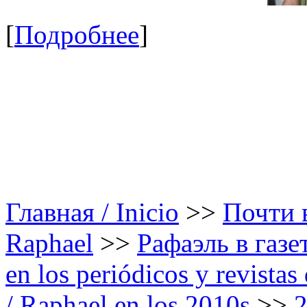
[
Подробнее
]
Главная / Inicio
>>
Почти в
Raphael
>>
Рафаэль в газе
en los periódicos y revista
/ Raphael en los 2010s
>>