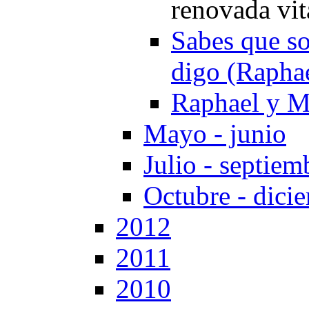
renovada vit
Sabes que so
digo (Rapha
Raphael y M
Mayo - junio
Julio - septiem
Octubre - dici
2012
2011
2010