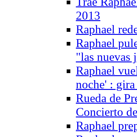
Trae Raphae
2013
Raphael red
Raphael pule
"las nuevas 
Raphael vuel
noche' : gir
Rueda de Pr
Concierto d
Raphael pre