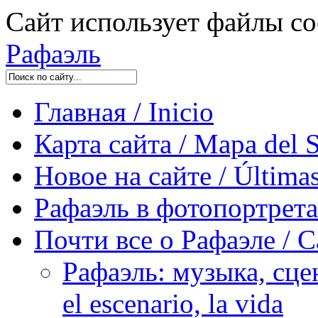
Сайт использует файлы co
Рафаэль
Главная / Inicio
Карта сайта / Mapa del S
Новое на сайте / Últimas
Рафаэль в фотопортретах 
Почти все о Рафаэле / C
Рафаэль: музыка, сцен
el escenario, la vida