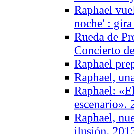
Raphael vuel
noche' : gir
Rueda de Pr
Concierto d
Raphael pre
Raphael, un
Raphael: «El
escenario».
Raphael, nue
ilusión. 201