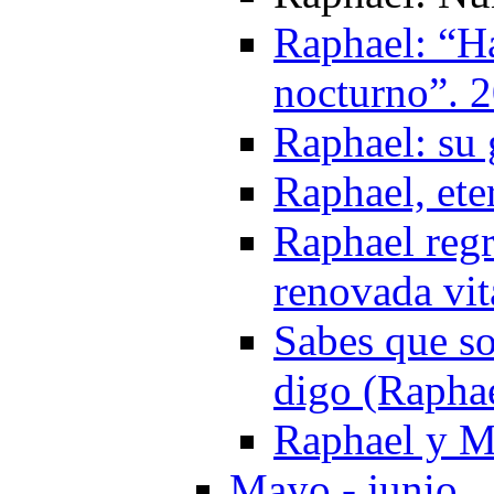
Raphael: “Ha
nocturno”. 
Raphael: su 
Raphael, ete
Raphael reg
renovada vit
Sabes que so
digo (Rapha
Raphael y M
Mayo - junio