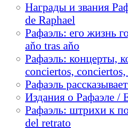
Награды и звания Раф
de Raphael
Рафаэль: его жизнь го
aňo tras aňo
Рафаэль: концерты, ко
conciertos, сonciertos, 
Рафаэль рассказывает 
Издания о Рафаэле / E
Рафаэль: штрихи к пор
del retrato