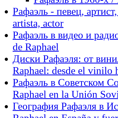
Рафаэль - певец, артист, 
artista, actor
Рафаэль в видео и радио
de Raphael
Диски Рафаэля: от винил
Raphael: desde el vinilo 
Рафаэль в Советском С
Raphael en la Unión Sovi
География Рафаэля в Исп
Raphael en España y fue