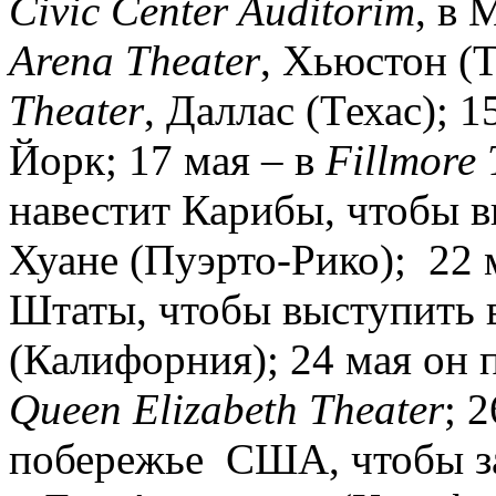
Civic Center Auditorim
, в 
Arena Theater
, Хьюстон (Т
Theater
, Даллас (Техас); 1
Йорк; 17 мая – в
Fillmore 
навестит Карибы, чтобы в
Хуане (Пуэрто-Рико); 22 
Штаты, чтобы выступить 
(Калифорния); 24 мая он п
Queen Elizabeth Theater
; 
побережье США, чтобы з