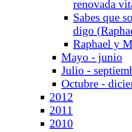
renovada vit
Sabes que so
digo (Rapha
Raphael y M
Mayo - junio
Julio - septiem
Octubre - dici
2012
2011
2010