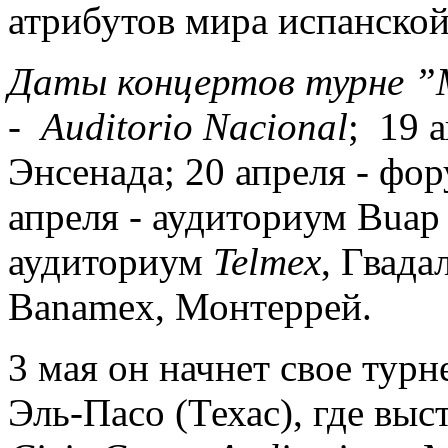
атрибутов мира испанско
Даты концертов турне
”M
-
Auditorio Nacional
; 19 а
Энсенада; 20 апреля - фо
апреля - аудиториум Buap 
аудиториум
Telmex
, Гвада
Banamex, Монтеррей.
3 мая он начнет свое тур
Эль-Пасо (Техас), где выс