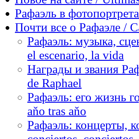
Рафаэль в фотопортретах 
Почти все о Рафаэле / C
Рафаэль: музыка, сцен
el escenario, la vida
Награды и звания Раф
de Raphael
Рафаэль: его жизнь го
aňo tras aňo
Рафаэль: концерты, ко
conciertos, сonciertos, 