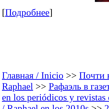
[
Подробнее
]
Главная / Inicio
>>
Почти в
Raphael
>>
Рафаэль в газе
en los periódicos y revista
/ Raphael en los 2010s
>>