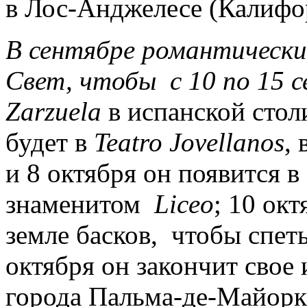
в Лос-Анджелесе (Калифо
В сентябре романтическ
Свет, чтобы
с
10
по
15
с
Zarzuela
в испанской стол
будет в
Teatro Jovellanos
,
и 8 октября он появится в
знаменитом
Liceo
; 10 окт
земле басков, чтобы спет
октября он закончит свое
города Пальма-де-Майорка