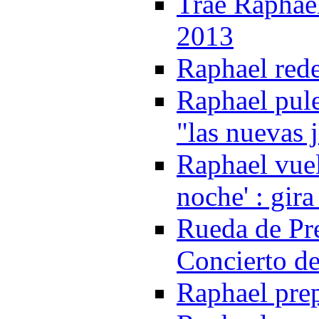
Trae Raphae
2013
Raphael red
Raphael pule
"las nuevas 
Raphael vuel
noche' : gir
Rueda de Pr
Concierto d
Raphael pre