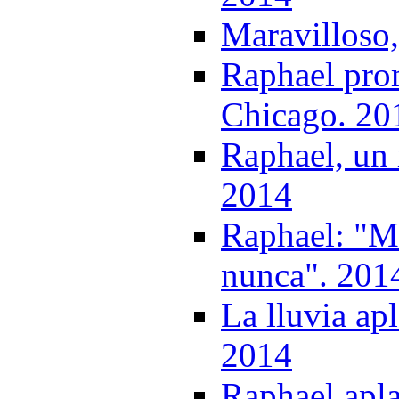
Maravilloso
Raphael pro
Chicago. 20
Raphael, un 
2014
Raphael: "M
nunca". 201
La lluvia ap
2014
Raphael apla