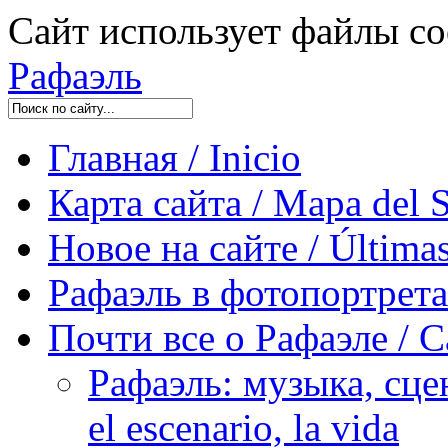
Сайт использует файлы co
Рафаэль
Главная / Inicio
Карта сайта / Mapa del S
Новое на сайте / Últimas
Рафаэль в фотопортретах 
Почти все о Рафаэле / C
Рафаэль: музыка, сцен
el escenario, la vida