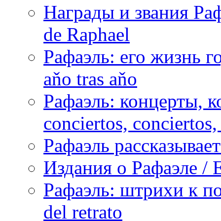
Награды и звания Раф
de Raphael
Рафаэль: его жизнь го
aňo tras aňo
Рафаэль: концерты, ко
conciertos, сonciertos, 
Рафаэль рассказывает 
Издания о Рафаэле / E
Рафаэль: штрихи к пор
del retrato