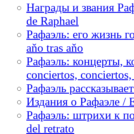
Награды и звания Раф
de Raphael
Рафаэль: его жизнь го
aňo tras aňo
Рафаэль: концерты, ко
conciertos, сonciertos, 
Рафаэль рассказывает 
Издания о Рафаэле / E
Рафаэль: штрихи к пор
del retrato