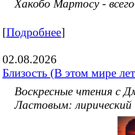
Хакобо Мартосу - всег
[
Подробнее
]
02.08.2026
Близость (В этом мире летя
Воскресные чтения с 
Ластовым:
лирический