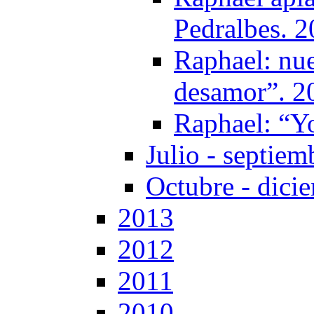
Pedralbes. 
Raphael: nue
desamor”. 2
Raphael: “Y
Julio - septiem
Octubre - dici
2013
2012
2011
2010