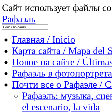
Сайт использует файлы co
Рафаэль
Главная / Inicio
Карта сайта / Mapa del S
Новое на сайте / Últimas
Рафаэль в фотопортретах 
Почти все о Рафаэле / C
Рафаэль: музыка, сцен
el escenario, la vida