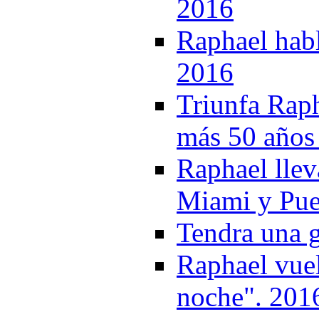
2016
Raphael habl
2016
Triunfa Raph
más 50 años 
Raphael llev
Miami y Pue
Tendra una 
Raphael vue
noche". 201