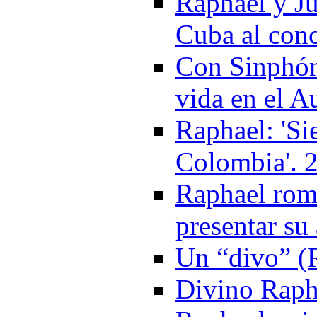
Raphael y Ju
Cuba al conc
Con Sinphón
vida en el A
Raphael: 'Si
Colombia'. 
Raphael romp
presentar s
Un “divo” (R
Divino Raph