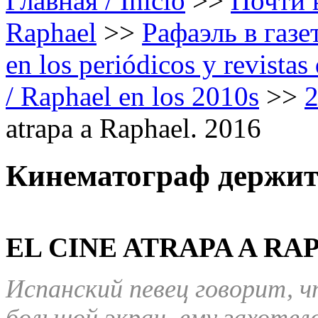
Главная / Inicio
>>
Почти в
Raphael
>>
Рафаэль в газе
en los periódicos y revista
/ Raphael en los 2010s
>>
atrapa a Raphael. 2016
Кинематограф держит
EL CINE ATRAPA A RA
Испанский певец говорит, чт
большой экран, ему захоте