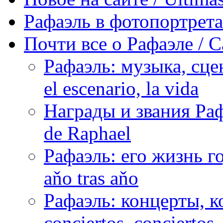
Рафаэль в фотопортретах 
Почти все о Рафаэле / C
Рафаэль: музыка, сцен
el escenario, la vida
Награды и звания Раф
de Raphael
Рафаэль: его жизнь го
aňo tras aňo
Рафаэль: концерты, ко
conciertos, сonciertos, 