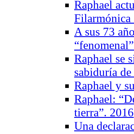
Raphael actu
Filarmónica 
A sus 73 año
“fenomenal”
Raphael se s
sabiduría de
Raphael y s
Raphael: “De
tierra”. 2016
Una declarac