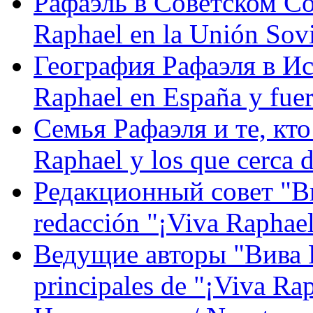
Рафаэль в Советском С
Raphael en la Unión Sovi
География Рафаэля в Исп
Raphael en España y fue
Семья Рафаэля и те, кто
Raphael y los que cerca d
Редакционный совет "Вив
redacción "¡Viva Raphael
Ведущие авторы "Вива Р
principales de "¡Viva Ra