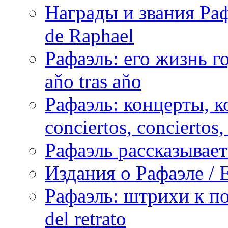
Награды и звания Раф
de Raphael
Рафаэль: его жизнь го
aňo tras aňo
Рафаэль: концерты, ко
conciertos, сonciertos, 
Рафаэль рассказывает 
Издания о Рафаэле / E
Рафаэль: штрихи к пор
del retrato