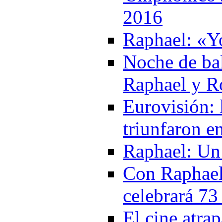
2016
Raphael: «Y
Noche de bal
Raphael y R
Eurovisión: 
triunfaron e
Raphael: Un
Con Raphael 
celebrará 73
El cine atra