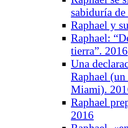
sabiduría de
Raphael y s
Raphael: “De
tierra”. 2016
Una declarac
Raphael (un 
Miami). 201
Raphael pre
2016
Raphael, «e