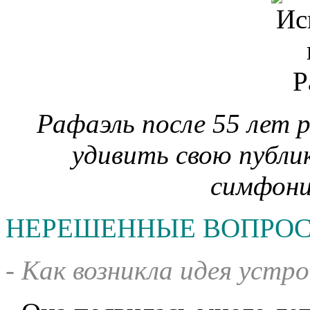
Рафаэль после 55 лет
удив
и
ть сво
ю публи
с
имфон
НЕРЕШЕННЫЕ ВОПРО
- Как возникла идея уст