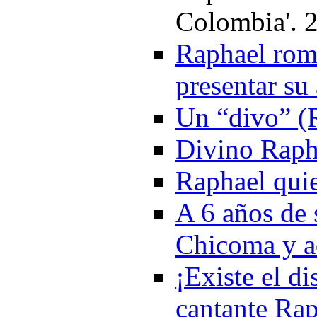
Colombia'. 
Raphael romp
presentar s
Un “divo” (R
Divino Raph
Raphael qui
A 6 años de 
Chicoma y a
¡Existe el di
cantante Ra