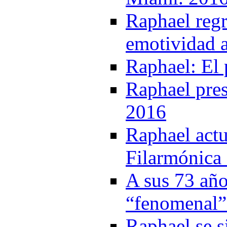
Raphael regr
emotividad a
Raphael: El 
Raphael pres
2016
Raphael actu
Filarmónica 
A sus 73 año
“fenomenal”
Raphael se s