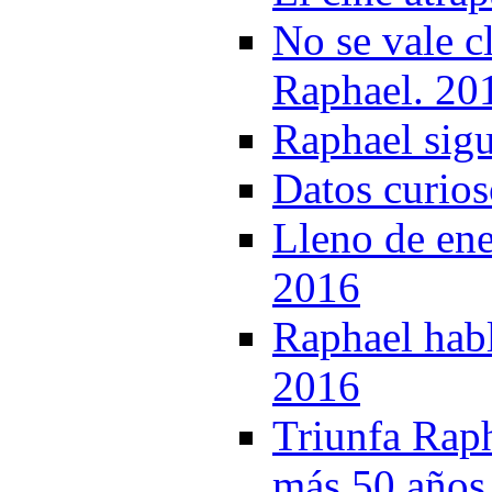
No se vale cl
Raphael. 20
Raphael sigu
Datos curio
Lleno de ene
2016
Raphael habl
2016
Triunfa Raph
más 50 años 