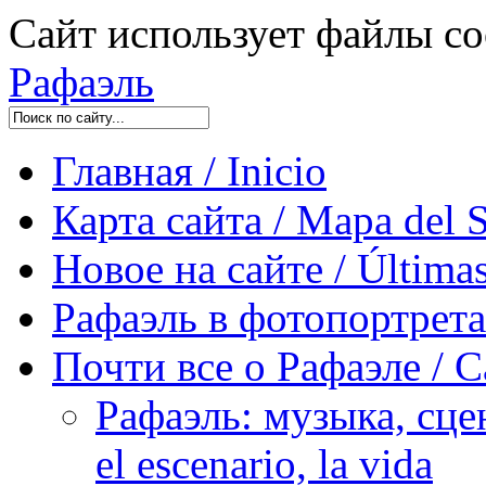
Сайт использует файлы co
Рафаэль
Главная / Inicio
Карта сайта / Mapa del S
Новое на сайте / Últimas
Рафаэль в фотопортретах 
Почти все о Рафаэле / C
Рафаэль: музыка, сцен
el escenario, la vida