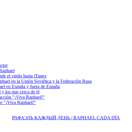
actor
 Raphael
e el vinilo hasta iTunes
el en la Unión Soviética y la Federación Rusa
el en España y fuera de España
y los que cerca de él
acción "¡Viva Raphael!"
e "¡Viva Raphael!"
РАФАЭЛЬ КАЖДЫЙ ДЕНЬ / RAPHAEL CADA DÍA