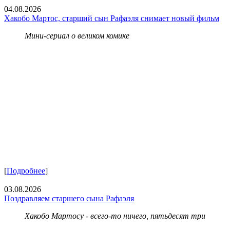
04.08.2026
Хакобо Мартос, старший сын Рафаэля снимает новый фильм
Мини-сериал о великом комике
[
Подробнее
]
03.08.2026
Поздравляем старшего сына Рафаэля
Хакобо Мартосу - всего-то ничего, пятьдесят три