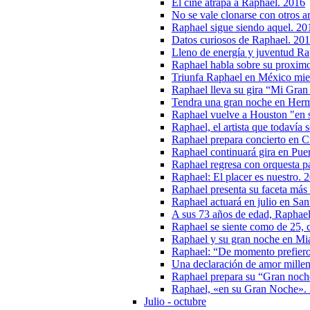
El cine atrapa a Raphael. 2016
No se vale clonarse con otros a
Raphael sigue siendo aquel. 20
Datos curiosos de Raphael. 20
Lleno de energía y juventud R
Raphael habla sobre su proximo
Triunfa Raphael en México mien
Raphael lleva su gira “Mi Gra
Tendra una gran noche en Herm
Raphael vuelve a Houston "en 
Raphael, el artista que todavía
Raphael prepara concierto en 
Raphael continuará gira en Pue
Raphael regresa con orquesta p
Raphael: El placer es nuestro. 
Raphael presenta su faceta más
Raphael actuará en julio en San
A sus 73 años de edad, Raphael
Raphael se siente como de 25, c
Raphael y su gran noche en Mi
Raphael: “De momento prefiero c
Una declaración de amor millen
Raphael prepara su “Gran noch
Raphael, «en su Gran Noche».
Julio - octubre