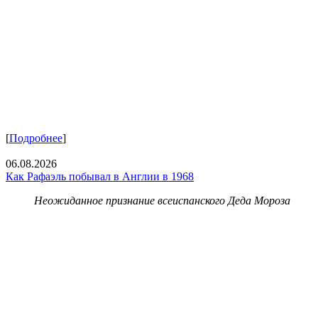
[
Подробнее
]
06.08.2026
Как Рафаэль побывал в Англии в 1968
Неожиданное признание всеиспанского Деда Мороза