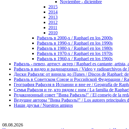
Noviembre - diciembre
2015
2014
2013
2012
2011
2010
Рафаэль в 2000-х / Raphael en los 2000s
Рафаэль в 1990-х / Raphael en los 1990s
Рафаэль в 1980-х / Raphael en los 1980s
Рафаэль в 1970-х / Raphael en los 1970s
Рафаэль в 1960-х / Raphael en los 1960s
Рафаэль - певец, артист, актер / Raphael es cantante, artista, 
Рафаэль в видео и радиоархивах / Video y radioarchivos de
Диски Рафаэля: от винила до iTunes / Discos de Raphael: desd
Рафаэль в Советском Союзе и Российской Федерации / Rapha
География Рафаэля в Испании и вне ее / Geografía de Rapha
Семья Рафаэля и те, кто рядом с ним / La familia de Raphael 
Редакционный совет "Вива Рафаэль!" / El consejo de la red
Ведущие авторы "Вива Рафаэль!" / Los autores principales d
Наши друзья / Nuestros amigos
08.08.2026