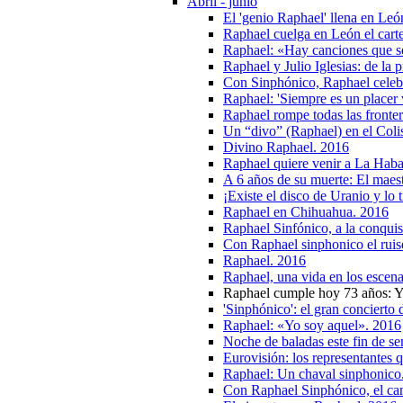
Abril - junio
El 'genio Raphael' llena en Leó
Raphael cuelga en León el cart
Raphael: «Hay canciones que se
Raphael y Julio Iglesias: de la
Con Sinphónico, Raphael celebr
Raphael: 'Siempre es un placer
Raphael rompe todas las fronte
Un “divo” (Raphael) en el Coli
Divino Raphael. 2016
Raphael quiere venir a La Hab
A 6 años de su muerte: El maes
¡Existe el disco de Uranio y lo 
Raphael en Chihuahua. 2016
Raphael Sinfónico, a la conquis
Con Raphael sinphonico el ruis
Raphael. 2016
Raphael, una vida en los escena
Raphael cumple hoy 73 años: Y
'Sinphónico': el gran concierto
Raphael: «Yo soy aquel». 2016
Noche de baladas este fin de s
Eurovisión: los representantes 
Raphael: Un chaval sinphonico
Con Raphael Sinphónico, el can