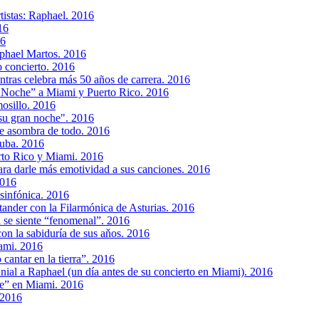
rtistas: Raphael. 2016
16
16
aphael Martos. 2016
 concierto. 2016
tras celebra más 50 años de carrera. 2016
n Noche” a Miami y Puerto Rico. 2016
osillo. 2016
su gran noche". 2016
 se asombra de todo. 2016
Cuba. 2016
rto Rico y Miami. 2016
ara darle más emotividad a sus canciones. 2016
2016
 sinfónica. 2016
tander con la Filarmónica de Asturias. 2016
 se siente “fenomenal”. 2016
on la sabiduría de sus aňos. 2016
ami. 2016
antar en la tierra”. 2016
nial a Raphael (un día antes de su concierto en Miami). 2016
e” en Miami. 2016
 2016