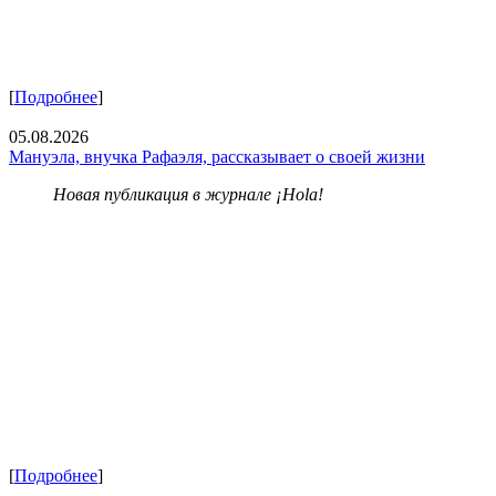
[
Подробнее
]
05.08.2026
Мануэла, внучка Рафаэля, рассказывает о своей жизни
Новая публикация в журнале ¡Hola!
[
Подробнее
]