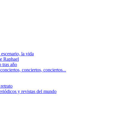
escenario, la vida
e Raphael
 tras aňo
ciertos, сonciertos, сonciertos...
retrato
riódicos y revistas del mundo