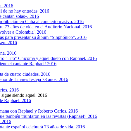
n. 2016
el de no hay entradas. 2016
 cantan solas». 2016
 prohibición en Cuba al concierto masivo. 2016
a 73 años de vida en el Auditorio Nacional. 2016
 volver a Colombia'. 2016
ras para presentar su álbum “Sinphónico”. 2016
seo. 2016
ana. 2016
tro "Tito" Chicoma y aquel dueto con Raphael. 2016
tiene el cantante Raphael! 2016
ta de cuatro ciudades. 2016
enor de Linares festeja 73 anos. 2016
rios. 2016
 sigue siendo aquel. 2016
 de Raphael. 2016
emana con Raphael y Roberto Carlos. 2016
que también triunfaron en las revistas (Raphael). 2016
. 2016
tante español celebrará 73 años de vida. 2016