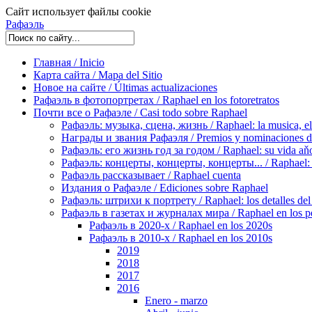
Сайт использует файлы cookie
Рафаэль
Главная / Inicio
Карта сайта / Mapa del Sitio
Новое на сайте / Últimas actualizaciones
Рафаэль в фотопортретах / Raphael en los fotoretratos
Почти все о Рафаэле / Casi todo sobre Raphael
Рафаэль: музыка, сцена, жизнь / Raphael: la musica, el 
Награды и звания Рафаэля / Premios y nominaciones d
Рафаэль: его жизнь год за годом / Raphael: su vida aňo
Рафаэль: концерты, концерты, концерты... / Raphael: con
Рафаэль рассказывает / Raphael cuenta
Издания о Рафаэле / Ediciones sobre Raphael
Рафаэль: штрихи к портрету / Raphael: los detalles del 
Рафаэль в газетах и журналах мира / Raphael en los pe
Рафаэль в 2020-х / Raphael en los 2020s
Рафаэль в 2010-х / Raphael en los 2010s
2019
2018
2017
2016
Enero - marzo