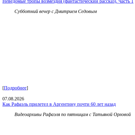
Неведомые тропы возмездия (фантастический рассказ). Часть 1
Субботний вечер с Дмитрием Седовым
[
Подробнее
]
07.08.2026
Как Рафаэль прилетел в Аргентину почти 60 лет назад
Видеоархивы Рафаэля по пятницам с Татьяной Орловой