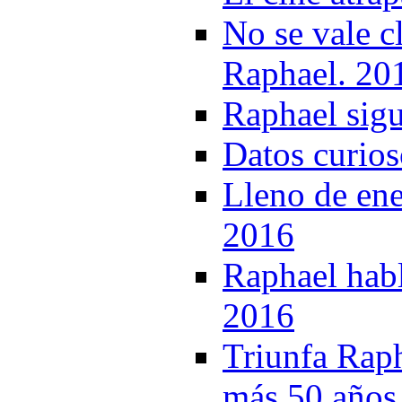
No se vale cl
Raphael. 20
Raphael sigu
Datos curio
Lleno de ene
2016
Raphael habl
2016
Triunfa Raph
más 50 años 