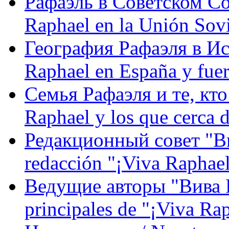
Рафаэль в Советском С
Raphael en la Unión Sovi
География Рафаэля в Исп
Raphael en España y fue
Семья Рафаэля и те, кто
Raphael y los que cerca d
Редакционный совет "Вив
redacción "¡Viva Raphael
Ведущие авторы "Вива Р
principales de "¡Viva Ra