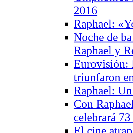
2016
Raphael: «Y
Noche de bal
Raphael y R
Eurovisión: 
triunfaron e
Raphael: Un
Con Raphael 
celebrará 73
El cine atra