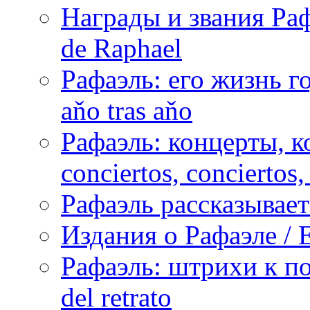
Награды и звания Раф
de Raphael
Рафаэль: его жизнь го
aňo tras aňo
Рафаэль: концерты, ко
conciertos, сonciertos, 
Рафаэль рассказывает 
Издания о Рафаэле / E
Рафаэль: штрихи к пор
del retrato