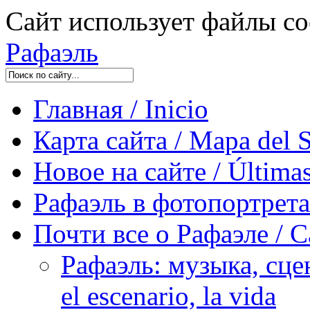
Сайт использует файлы co
Рафаэль
Главная / Inicio
Карта сайта / Mapa del S
Новое на сайте / Últimas
Рафаэль в фотопортретах 
Почти все о Рафаэле / C
Рафаэль: музыка, сцен
el escenario, la vida