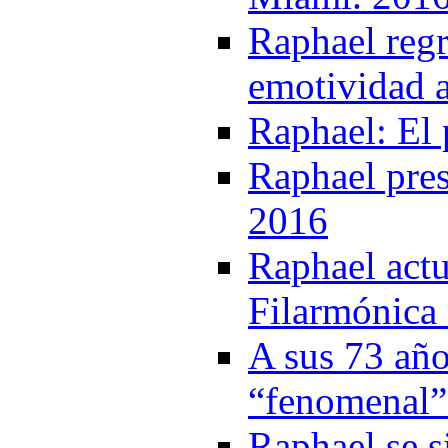
Raphael regr
emotividad a
Raphael: El 
Raphael pres
2016
Raphael actu
Filarmónica 
A sus 73 año
“fenomenal”
Raphael se s