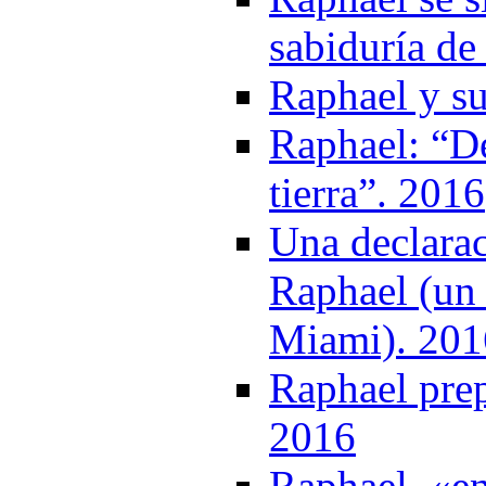
sabiduría de
Raphael y s
Raphael: “De
tierra”. 2016
Una declarac
Raphael (un 
Miami). 201
Raphael pre
2016
Raphael, «e