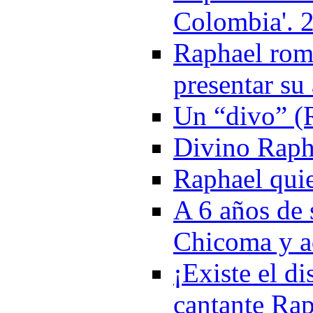
Colombia'. 
Raphael romp
presentar s
Un “divo” (R
Divino Raph
Raphael qui
A 6 años de 
Chicoma y a
¡Existe el di
cantante Ra