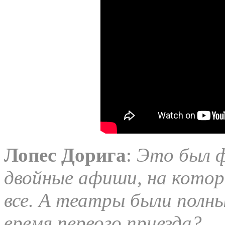
Лопес
Дорига
:
Это был ф
двойные афиши, на котор
все. А театры были полны
время первого приезда?