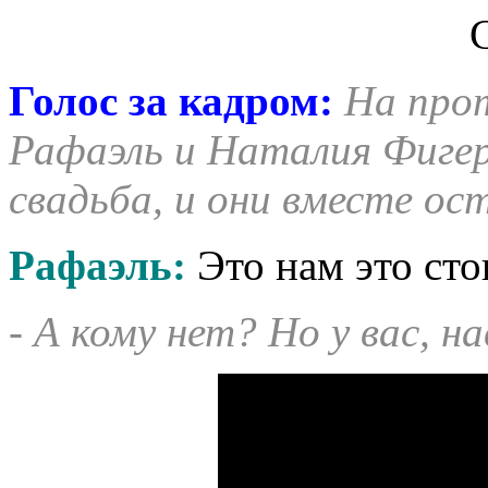
Голос за кадром:
На прот
Рафаэль и Наталия Фигер
свадьба, и они вместе ост
Рафаэль:
Это нам это ст
- А кому нет? Но у вас, н