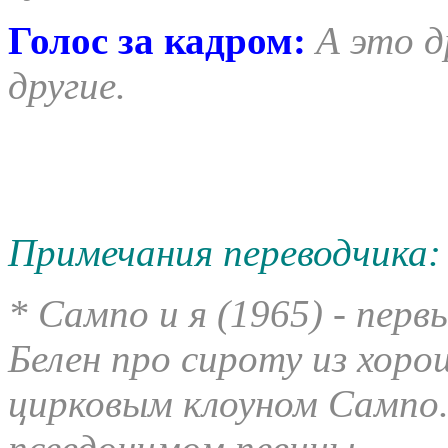
Голос за кадром:
А это д
другие.
Примечания переводчика:
* Сампо и я (1965) - пер
Белен про сироту из хоро
цирковым клоуном Сампо.