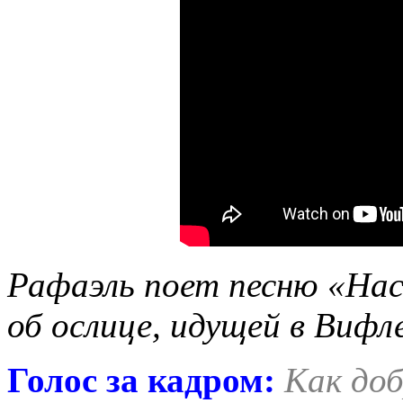
Рафаэль поет песню «Hacia
об ослице, идущей в Вифл
Голос за кадром:
Как доб